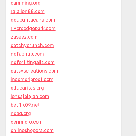
camming.org
rajalion88.com
goupuntacana.com
riversedgepark.com
zaseez.com
catchycrunch.com
nofaphub.com
nefertitingalls.com
patsyscreations.com
income4proof.com
educaritas.org
lensajelajah.com
betflik09.net
ncaq.org
xenmicro.com
onlineshopera.com