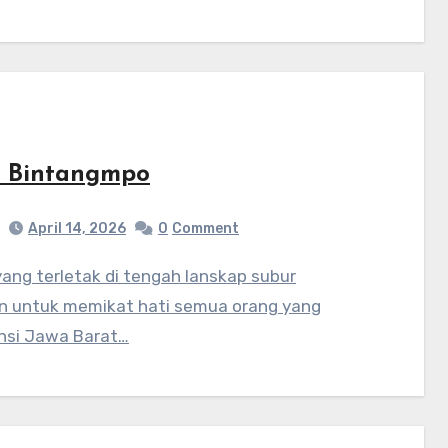
 Bintangmpo
April 14, 2026
0
Comment
kan untuk memikat hati semua orang yang
vinsi Jawa Barat…