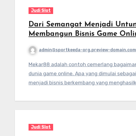
Judi Slot
Dari Semangat Menjadi Untu
Membangun Bisnis Game Onli
admin@sportkeeda-org.preview-domain.com
Mekar88 adalah contoh cemerlang bagaimana passion dapat membawa kesuksesan di
dunia game online. Apa yang dimulai sebagai
menjadi bisnis berkembang yang menghasi
Judi Slot