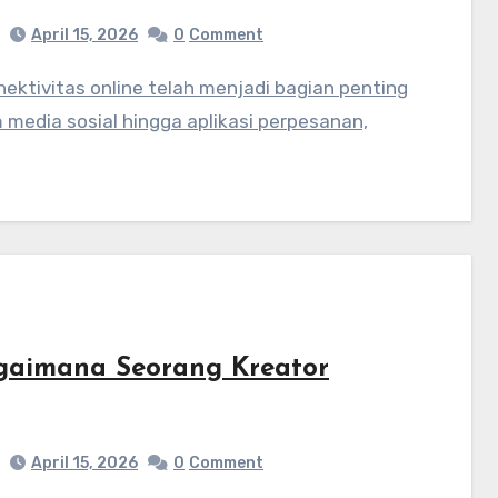
April 15, 2026
0
Comment
rm media sosial hingga aplikasi perpesanan,
Bagaimana Seorang Kreator
April 15, 2026
0
Comment