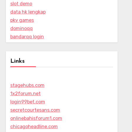
slot demo
data hk lengkap
pkv games
dominoqq
bandarqq login
Links
stagehubs.com
1x2forum.net
login99bet.com
secretcourtesans.com
onlinebahisforum1.com
chicagoheadline.com