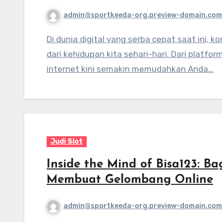
admin@sportkeeda-org.preview-domain.com
Di dunia digital yang serba cepat saat ini, konektivitas online telah menjadi bagian penting
dari kehidupan kita sehari-hari. Dari platfo
internet kini semakin memudahkan Anda…
Judi Slot
Inside the Mind of Bisa123: 
Membuat Gelombang Online
admin@sportkeeda-org.preview-domain.com