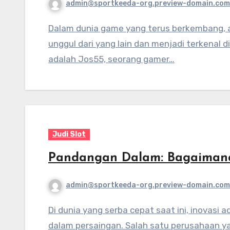
admin@sportkeeda-org.preview-domain.com
Dalam dunia game yang terus berkembang, ada beberapa individu terpilih yang berhasil
unggul dari yang lain dan menjadi terkenal d
adalah Jos55, seorang gamer…
Judi Slot
Pandangan Dalam: Bagaimana
admin@sportkeeda-org.preview-domain.com
Di dunia yang serba cepat saat ini, inovasi adalah kunci untuk tetap menjadi yang terdepan
dalam persaingan. Salah satu perusahaan y