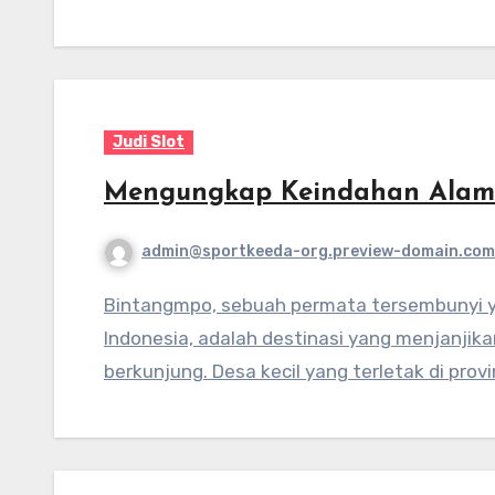
Judi Slot
Mengungkap Keindahan Alam
admin@sportkeeda-org.preview-domain.com
Bintangmpo, sebuah permata tersembunyi yang terletak di tengah lanskap subur
Indonesia, adalah destinasi yang menjanji
berkunjung. Desa kecil yang terletak di pro