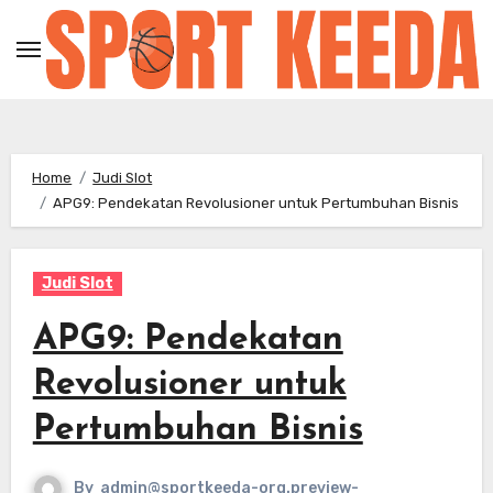
Skip
to
content
Home
Judi Slot
APG9: Pendekatan Revolusioner untuk Pertumbuhan Bisnis
Judi Slot
APG9: Pendekatan
Revolusioner untuk
Pertumbuhan Bisnis
By
admin@sportkeeda-org.preview-