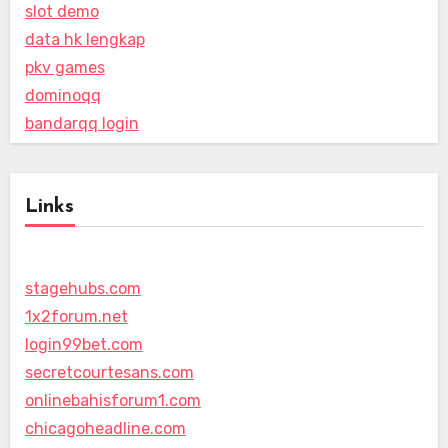
slot demo
data hk lengkap
pkv games
dominoqq
bandarqq login
Links
stagehubs.com
1x2forum.net
login99bet.com
secretcourtesans.com
onlinebahisforum1.com
chicagoheadline.com