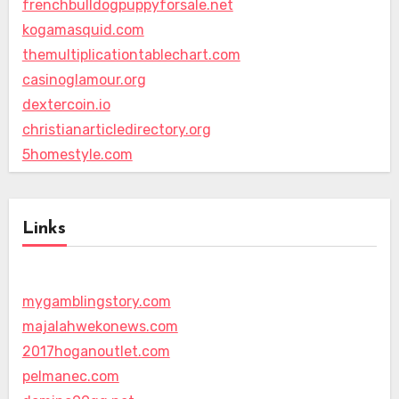
frenchbulldogpuppyforsale.net
kogamasquid.com
themultiplicationtablechart.com
casinoglamour.org
dextercoin.io
christianarticledirectory.org
5homestyle.com
Links
mygamblingstory.com
majalahwekonews.com
2017hoganoutlet.com
pelmanec.com