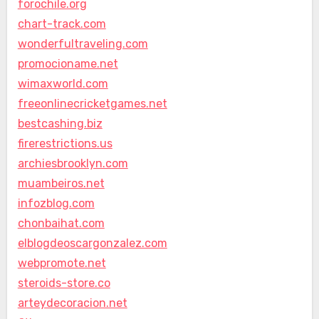
forochile.org
chart-track.com
wonderfultraveling.com
promocioname.net
wimaxworld.com
freeonlinecricketgames.net
bestcashing.biz
firerestrictions.us
archiesbrooklyn.com
muambeiros.net
infozblog.com
chonbaihat.com
elblogdeoscargonzalez.com
webpromote.net
steroids-store.co
arteydecoracion.net