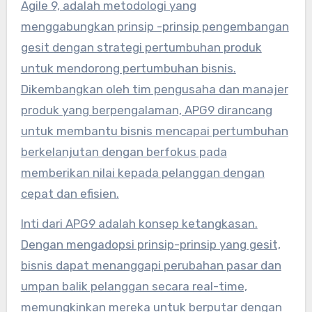
Agile 9, adalah metodologi yang
menggabungkan prinsip -prinsip pengembangan
gesit dengan strategi pertumbuhan produk
untuk mendorong pertumbuhan bisnis.
Dikembangkan oleh tim pengusaha dan manajer
produk yang berpengalaman, APG9 dirancang
untuk membantu bisnis mencapai pertumbuhan
berkelanjutan dengan berfokus pada
memberikan nilai kepada pelanggan dengan
cepat dan efisien.
Inti dari APG9 adalah konsep ketangkasan.
Dengan mengadopsi prinsip-prinsip yang gesit,
bisnis dapat menanggapi perubahan pasar dan
umpan balik pelanggan secara real-time,
memungkinkan mereka untuk berputar dengan