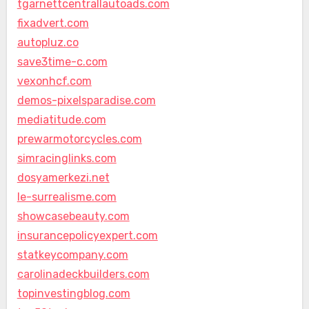
tgarnettcentrallautoads.com
fixadvert.com
autopluz.co
save3time-c.com
vexonhcf.com
demos-pixelsparadise.com
mediatitude.com
prewarmotorcycles.com
simracinglinks.com
dosyamerkezi.net
le-surrealisme.com
showcasebeauty.com
insurancepolicyexpert.com
statkeycompany.com
carolinadeckbuilders.com
topinvestingblog.com