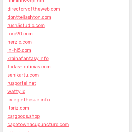
domino99qq.net
directoryoftheweb.com
donttellashton.com
rush3studio.com
roro90.com
herzio.com
in-hi5.com
krainafantasy.info
todas-noticias.com
senikartu.com
rusportal.net
watty.io
livinginthesun.info
itsriz.com
cargoods.shop
capetownacupuncture.com