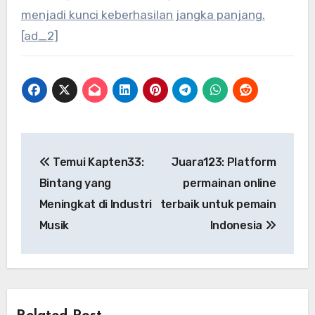
menjadi kunci keberhasilan jangka panjang.
[ad_2]
Post
Temui Kapten33:
Juara123: Platform
navigation
Bintang yang
permainan online
Meningkat di Industri
terbaik untuk pemain
Musik
Indonesia