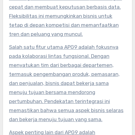
cepat dan membuat keputusan berbasis data.
Fleksibilitas ini memungkinkan bisnis untuk
tetap di depan kompetisi dan memanfaatkan
tren dan peluang yang muncul.
Salah satu fitur utama APG9 adalah fokusnya
pada kolaborasi lintas fungsional. Dengan
menyatukan tim dari berbagai departemen,
termasuk pengembangan produk, pemasaran,
dan penjualan, bisnis dapat bekerja sama
menuju tujuan bersama mendorong
pertumbuhan. Pendekatan terintegrasi ini
memastikan bahwa semua aspek bisnis selaras
dan bekerja menuju tujuan yang sama.
Aspek penting lain dari APG9 adalah