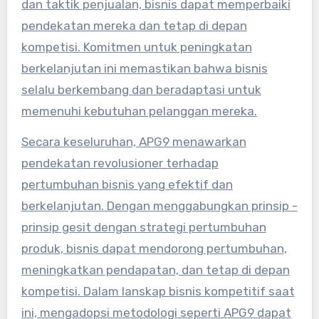
dan taktik penjualan, bisnis dapat memperbaiki
pendekatan mereka dan tetap di depan
kompetisi. Komitmen untuk peningkatan
berkelanjutan ini memastikan bahwa bisnis
selalu berkembang dan beradaptasi untuk
memenuhi kebutuhan pelanggan mereka.
Secara keseluruhan, APG9 menawarkan
pendekatan revolusioner terhadap
pertumbuhan bisnis yang efektif dan
berkelanjutan. Dengan menggabungkan prinsip -
prinsip gesit dengan strategi pertumbuhan
produk, bisnis dapat mendorong pertumbuhan,
meningkatkan pendapatan, dan tetap di depan
kompetisi. Dalam lanskap bisnis kompetitif saat
ini, mengadopsi metodologi seperti APG9 dapat