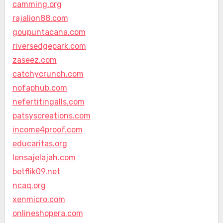
camming.org
rajalion88.com
goupuntacana.com
riversedgepark.com
zaseez.com
catchycrunch.com
nofaphub.com
nefertitingalls.com
patsyscreations.com
income4proof.com
educaritas.org
lensajelajah.com
betflik09.net
ncaq.org
xenmicro.com
onlineshopera.com