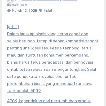
domain.com
March 12, 2025
#slot
[ad_1]
Dalam lanskap bisnis yang serba cepat dan
selalu berubah, tetap di depan kompetisi sangat
penting untuk sukses. Ketika teknologi terus
maju dan tuntutan konsumen berkembang,
bisnis harus terus beradaptasi dan berinovasi
untuk tetap relevan dan menguntungkan. Salah
satu pendekatan revolusioner untuk
pertumbuhan bisnis yang mendapatkan daya
tarik adalah APG9.
APG9, kependekan dari pertumbuhan produk