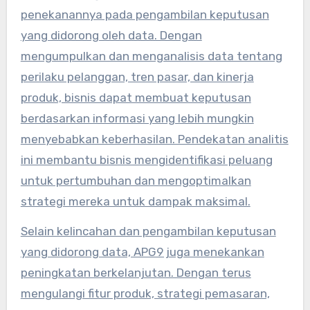
penekanannya pada pengambilan keputusan
yang didorong oleh data. Dengan
mengumpulkan dan menganalisis data tentang
perilaku pelanggan, tren pasar, dan kinerja
produk, bisnis dapat membuat keputusan
berdasarkan informasi yang lebih mungkin
menyebabkan keberhasilan. Pendekatan analitis
ini membantu bisnis mengidentifikasi peluang
untuk pertumbuhan dan mengoptimalkan
strategi mereka untuk dampak maksimal.
Selain kelincahan dan pengambilan keputusan
yang didorong data, APG9 juga menekankan
peningkatan berkelanjutan. Dengan terus
mengulangi fitur produk, strategi pemasaran,