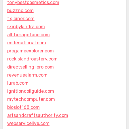
tonybestcosmetics.com
buzznc.com
fxjoiner.com
skinbykindra.com
alltherageface.com
codenational.com
progameexplorer.com
rockislandroastery.com
directselling-pro.com
revenuealarm.com
lurab.com
ignitioncoilguide.com
mytechcomputer.com
bioslot168.com
artsandcraftsauthority.com
webservicelive.com