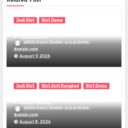
Related Post
Judi Slot
Slot Demo
Memahami Gajibet: Panduan
Komprehensif
admin@sportkeeda-org.preview-
domain.com
August 9, 2026
Judi Slot
Slot Anti Rungkad
Slot Demo
Majestibet: Panduan Utama Anda untuk
Taruhan Online
admin@sportkeeda-org.preview-
domain.com
August 8, 2026