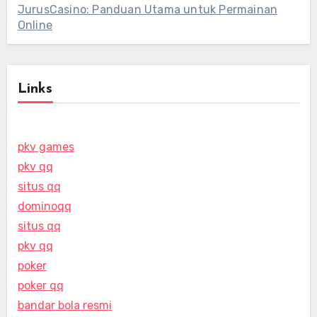
JurusCasino: Panduan Utama untuk Permainan
Online
Links
pkv games
pkv qq
situs qq
dominoqq
situs qq
pkv qq
poker
poker qq
bandar bola resmi