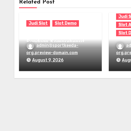
Related Post
Judi 
Judi Slot
Slot Demo
Slot 
Slot 
Memahami Gajibet:
Panduan Komprehensif
Majes
admin@sportkeeda-
ad
Utama
org.preview-domain.com
org.pr
Taruh
August 9, 2026
Augu