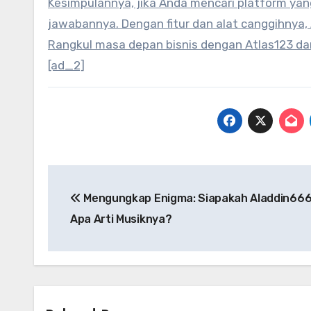
Kesimpulannya, jika Anda mencari platform ya
jawabannya. Dengan fitur dan alat canggihnya, 
Rangkul masa depan bisnis dengan Atlas123 dan
[ad_2]
Post
Mengungkap Enigma: Siapakah Aladdin666
navigation
Apa Arti Musiknya?