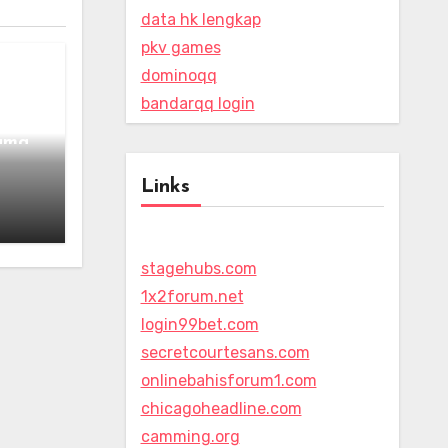
data hk lengkap
pkv games
dominoqq
bandarqq login
ama
Links
stagehubs.com
1x2forum.net
login99bet.com
secretcourtesans.com
onlinebahisforum1.com
chicagoheadline.com
camming.org