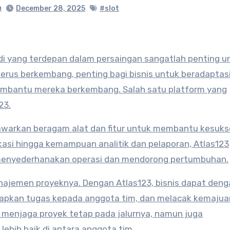
m
December 28, 2025
#slot
di yang terdepan dalam persaingan sangatlah penting u
erus berkembang, penting bagi bisnis untuk beradaptas
embantu mereka berkembang. Salah satu platform yang
23.
awarkan beragam alat dan fitur untuk membantu kesuk
kasi hingga kemampuan analitik dan pelaporan, Atlas123
 menyederhanakan operasi dan mendorong pertumbuhan.
anajemen proyeknya. Dengan Atlas123, bisnis dapat den
pkan tugas kepada anggota tim, dan melacak kemajua
u menjaga proyek tetap pada jalurnya, namun juga
ebih baik di antara anggota tim.