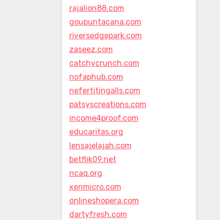
rajalion88.com
goupuntacana.com
riversedgepark.com
zaseez.com
catchycrunch.com
nofaphub.com
nefertitingalls.com
patsyscreations.com
income4proof.com
educaritas.org
lensajelajah.com
betflik09.net
ncaq.org
xenmicro.com
onlineshopera.com
dartyfresh.com