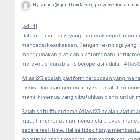
By
admin@sportkeeda-org.preview-domain.co
[ad_1]
Dalam dunia bisnis yang bergerak cepat, menja
mencapai kesuksesan. Dengan teknologi yang t
menggunakan alat dan platform baru untuk m
merevolusi cara bisnis beroperasi adalah Atlas1
Atlas123 adalah platform terobosan yang men
bisnis. Dari manajemen proyek dan alat komuni
memiliki semua yang dibutuhkan bisnis untuk
Salah satu fitur utama Atlas123 adalah alat m
mudah membuat dan mengelola proyek, meneta
secara real-time. Hal ini tidak hanya membant
memungkinkan kolaborasi dan komunikasi yang l