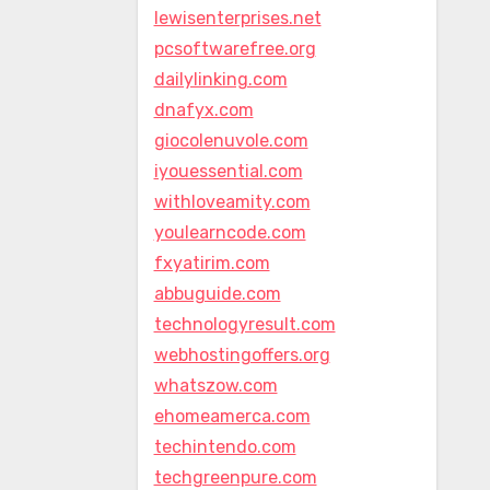
lewisenterprises.net
pcsoftwarefree.org
dailylinking.com
dnafyx.com
giocolenuvole.com
iyouessential.com
withloveamity.com
youlearncode.com
fxyatirim.com
abbuguide.com
technologyresult.com
webhostingoffers.org
whatszow.com
ehomeamerca.com
techintendo.com
techgreenpure.com