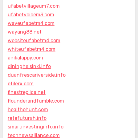
ufabetvillageum7.com
ufabetvoicem3.com
waveufabetm4.com
wayang88.net
websiteufabetm4.com
whiteufabetm4.com
anikalappy.com
dininghelsinki.info
duanfrescariverside.info
etilerx.com
finestreplica.net
flounderandfumble.com
healthohunt.com
retefuturah.info
smartinvestinginfo.info
technewsalliance.com