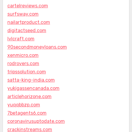
cartelreviews.com
surfsway.com
nailartproduct.com
digitactseed.com
lvlcraft.com
90secondmoneyloans.com
xenmicro.com
rodrovers.com
tripssolution.com
satta-king-india.com
yukigassencanada.com
articlehorizone.com
yuqqbbzp.com
7betagents6.com
coronavirusuptodate.com
crackinstreams.com