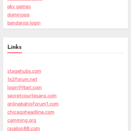
pkv games
dominoqq
bandarqq login
Links
stagehubs.com
1x2forum.net
login99bet.com
secretcourtesans.com
onlinebahisforum1.com
chicagoheadline.com
camming.org
rajalion88.com