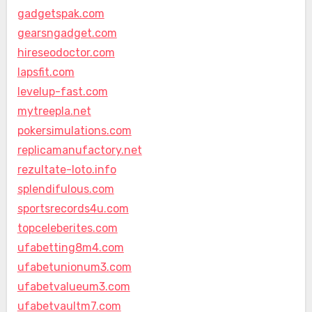
gadgetspak.com
gearsngadget.com
hireseodoctor.com
lapsfit.com
levelup-fast.com
mytreepla.net
pokersimulations.com
replicamanufactory.net
rezultate-loto.info
splendifulous.com
sportsrecords4u.com
topceleberites.com
ufabetting8m4.com
ufabetunionum3.com
ufabetvalueum3.com
ufabetvaultm7.com