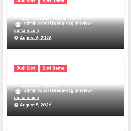
Judi Slot
Slot Demo
Bunga99: Menjelajahi Platform Game
Online Teratas tahun 2023
admin@sportkeeda-org.preview-
domain.com
August 6, 2026
Judi Slot
Slot Demo
Memahami Winlose99: Panduan Utama
Permainan Online
admin@sportkeeda-org.preview-
domain.com
August 5, 2026