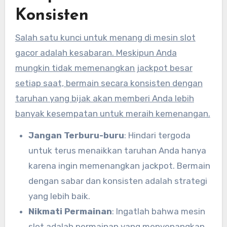
Konsisten
Salah satu kunci untuk menang di mesin slot
gacor adalah kesabaran. Meskipun Anda
mungkin tidak memenangkan jackpot besar
setiap saat, bermain secara konsisten dengan
taruhan yang bijak akan memberi Anda lebih
banyak kesempatan untuk meraih kemenangan.
Jangan Terburu-buru
: Hindari tergoda
untuk terus menaikkan taruhan Anda hanya
karena ingin memenangkan jackpot. Bermain
dengan sabar dan konsisten adalah strategi
yang lebih baik.
Nikmati Permainan
: Ingatlah bahwa mesin
slot adalah permainan yang menyenangkan.