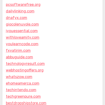
pcsoftwarefree.org
dailylinking.com
dnafyx.com
giocolenuvole.com
iyouessential.com
withloveamity.com
youlearncode.com
fxyatirim.com
abbuguide.com
technologyresult.com
webhostingoffers.org
whatszow.com
ehomeamerca.com
techintendo.com
techgreenpure.com
bestdropshipstore.com