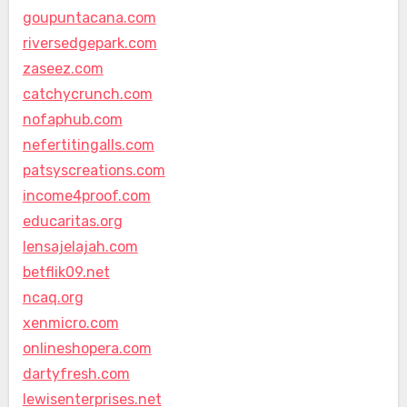
goupuntacana.com
riversedgepark.com
zaseez.com
catchycrunch.com
nofaphub.com
nefertitingalls.com
patsyscreations.com
income4proof.com
educaritas.org
lensajelajah.com
betflik09.net
ncaq.org
xenmicro.com
onlineshopera.com
dartyfresh.com
lewisenterprises.net