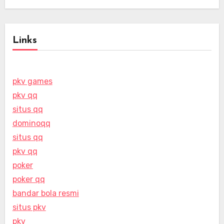
Links
pkv games
pkv qq
situs qq
dominoqq
situs qq
pkv qq
poker
poker qq
bandar bola resmi
situs pkv
pkv