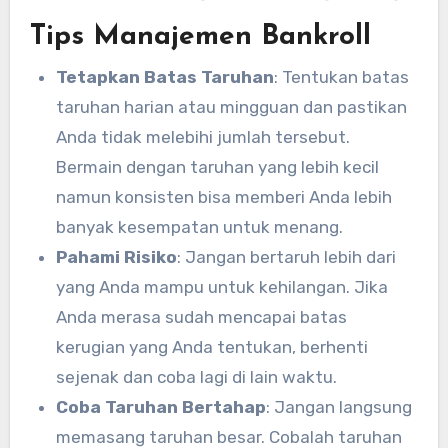
Tips Manajemen Bankroll
Tetapkan Batas Taruhan
: Tentukan batas
taruhan harian atau mingguan dan pastikan
Anda tidak melebihi jumlah tersebut.
Bermain dengan taruhan yang lebih kecil
namun konsisten bisa memberi Anda lebih
banyak kesempatan untuk menang.
Pahami Risiko
: Jangan bertaruh lebih dari
yang Anda mampu untuk kehilangan. Jika
Anda merasa sudah mencapai batas
kerugian yang Anda tentukan, berhenti
sejenak dan coba lagi di lain waktu.
Coba Taruhan Bertahap
: Jangan langsung
memasang taruhan besar. Cobalah taruhan