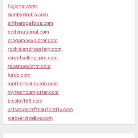
fxjoiner.com
skinbykindra.com
alltherageface.com
codenational.com
progameexplorer.com
rockislandroastery.com
directselling-pro.com
revenuealarm.com
lurab.com
ignitioncoilguide.com
mytechcomputer.com
bioslot168.com
artsandcraftsauthority.com
webservicelive.com