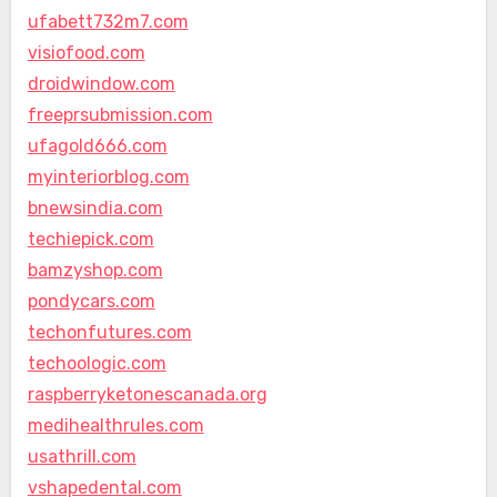
ufabett732m7.com
visiofood.com
droidwindow.com
freeprsubmission.com
ufagold666.com
myinteriorblog.com
bnewsindia.com
techiepick.com
bamzyshop.com
pondycars.com
techonfutures.com
techoologic.com
raspberryketonescanada.org
medihealthrules.com
usathrill.com
vshapedental.com