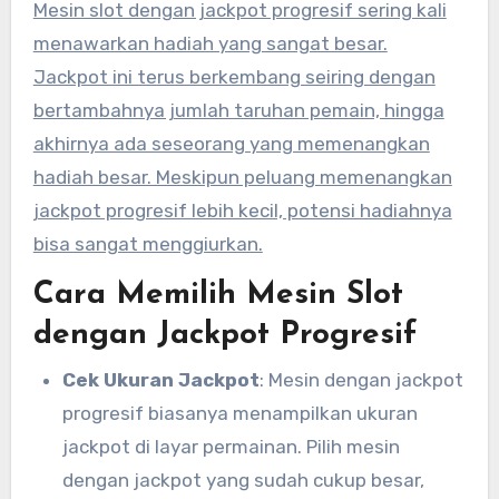
Mesin slot dengan jackpot progresif sering kali
menawarkan hadiah yang sangat besar.
Jackpot ini terus berkembang seiring dengan
bertambahnya jumlah taruhan pemain, hingga
akhirnya ada seseorang yang memenangkan
hadiah besar. Meskipun peluang memenangkan
jackpot progresif lebih kecil, potensi hadiahnya
bisa sangat menggiurkan.
Cara Memilih Mesin Slot
dengan Jackpot Progresif
Cek Ukuran Jackpot
: Mesin dengan jackpot
progresif biasanya menampilkan ukuran
jackpot di layar permainan. Pilih mesin
dengan jackpot yang sudah cukup besar,