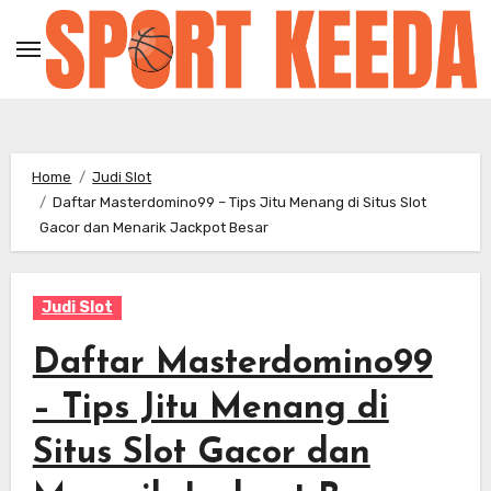
Skip
to
content
Home
Judi Slot
Daftar Masterdomino99 – Tips Jitu Menang di Situs Slot
Gacor dan Menarik Jackpot Besar
Judi Slot
Daftar Masterdomino99
– Tips Jitu Menang di
Situs Slot Gacor dan