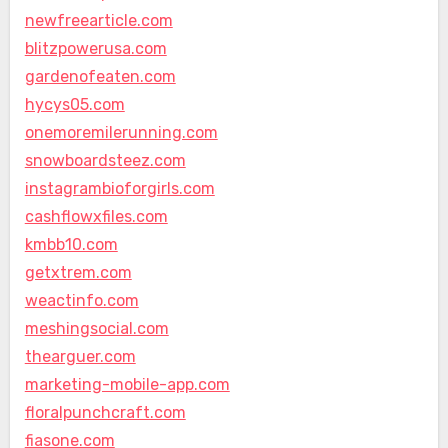
newfreearticle.com
blitzpowerusa.com
gardenofeaten.com
hycys05.com
onemoremilerunning.com
snowboardsteez.com
instagrambioforgirls.com
cashflowxfiles.com
kmbb10.com
getxtrem.com
weactinfo.com
meshingsocial.com
thearguer.com
marketing-mobile-app.com
floralpunchcraft.com
fiasone.com