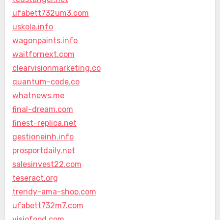
ufabett732um3.com
uskola.info
wagonpaints.info
waitfornext.com
clearvisionmarketing.co
quantum-code.co
whatnews.me
final-dream.com
finest-replica.net
gestioneinh.info
prosportdaily.net
salesinvest22.com
teseract.org
trendy-ama-shop.com
ufabett732m7.com
visiofood.com