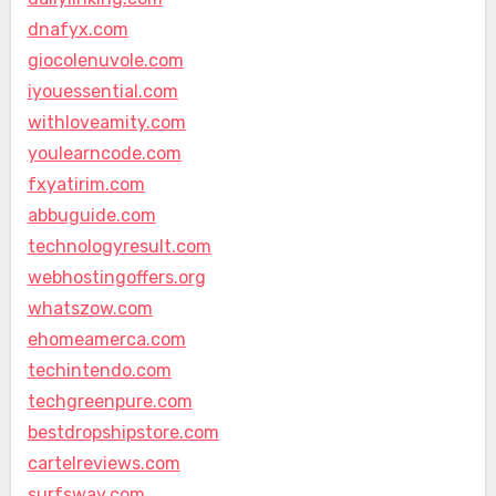
dnafyx.com
giocolenuvole.com
iyouessential.com
withloveamity.com
youlearncode.com
fxyatirim.com
abbuguide.com
technologyresult.com
webhostingoffers.org
whatszow.com
ehomeamerca.com
techintendo.com
techgreenpure.com
bestdropshipstore.com
cartelreviews.com
surfsway.com