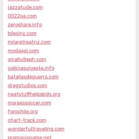
jazzatude.com
0022pa.com
zeroshare.info
bilesinc.com
milaretreatnz.com
modaagi.com
smallvilleph.com
galiciasuroeste.info
batallasdeguerra.com
dregstudios.com
neatstuffhelpskids.org
moraessoccer.com
forochile.org
chart-track.com
wonderfultraveling.com
promocioname.net