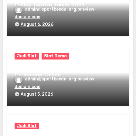
Online Teratas tahun 2023
admin@sportkeeda-org.preview-
domain.com
August 6, 2026
Judi Slot
Slot Demo
Memahami Winlose99: Panduan Utama
Permainan Online
admin@sportkeeda-org.preview-
domain.com
August 5, 2026
Judi Slot