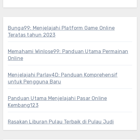
Bunga99: Menjelajahi Platform Game Online
Teratas tahun 2023
Memahami Winlose99: Panduan Utama Permainan
Online
Menjelajahi Parlay4D: Panduan Komprehensif
untuk Pengguna Baru
Panduan Utama Menjelajahi Pasar Online
Kembang123
Rasakan Liburan Pulau Terbaik di Pulau Judi