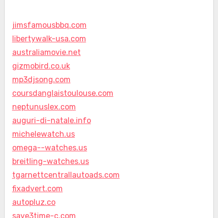
jimsfamousbbq.com
libertywalk-usa.com
australiamovie.net
gizmobird.co.uk
mp3djsong.com
coursdanglaistoulouse.com
neptunuslex.com
auguri-di-natale.info
michelewatch.us
omega--watches.us
breitling-watches.us
tgarnettcentrallautoads.com
fixadvert.com
autopluz.co
save3time-c.com