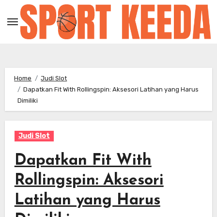
Skip
to
content
Home
Judi Slot
Dapatkan Fit With Rollingspin: Aksesori Latihan yang Harus
Dimiliki
Judi Slot
Dapatkan Fit With
Rollingspin: Aksesori
Latihan yang Harus