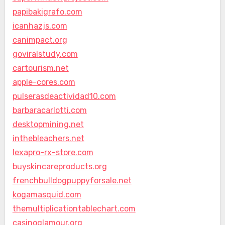
papibakigrafo.com
icanhazjs.com
canimpact.org
goviralstudy.com
cartourism.net
apple-cores.com
pulserasdeactividad10.com
barbaracarlotti.com
desktopmining.net
inthebleachers.net
lexapro-rx-store.com
buyskincareproducts.org
frenchbulldogpuppyforsale.net
kogamasquid.com
themultiplicationtablechart.com
casinoglamour.org