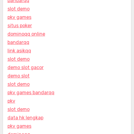
bandarqq
slot demo
pkv games
situs poker
dominoqq online
bandarqq
link asikqq
slot demo
demo slot gacor
demo slot
slot demo
pkv games bandarqq
pkv
slot demo
data hk lengkap
pkv games