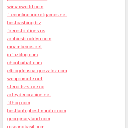
wimaxworld.com
freeonlinecricketgames.net
bestcashing.biz
firerestrictions.us
archiesbrooklyn.com
muambeiros.net
infozblog.com
chonbaihat.com
elblogdeoscargonzalez.com
webpromote.net
steroids-store.co
arteydecoracion.net
fithog.com
bestlaptopbestmonitor.com
georginaryland.com
roseandbasil.com