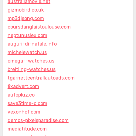
australiamovie.net
gizmobird.co.uk
mp3djsong.com
coursdanglaistoulouse.com
neptunuslex.com
auguri-di-natale.info
michelewatch.us
omega--watches.us
breitling-watches.us
tgarnettcentrallautoads.com
fixadvert.com
autopluz.co
save3time-c.com
vexonhcf.com
demos-pixelsparadise.com
mediatitude.com