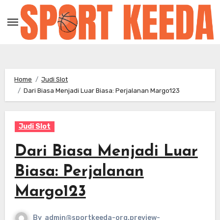
Skip
to
content
Home
Judi Slot
Dari Biasa Menjadi Luar Biasa: Perjalanan Margo123
Judi Slot
Dari Biasa Menjadi Luar
Biasa: Perjalanan
Margo123
By
admin@sportkeeda-org.preview-