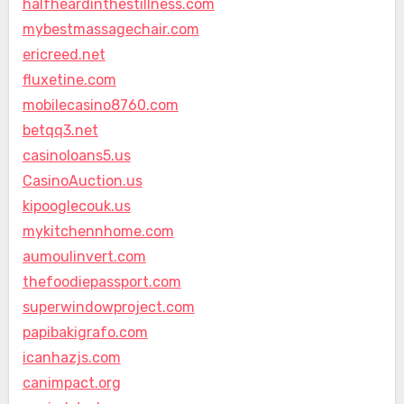
halfheardinthestillness.com
mybestmassagechair.com
ericreed.net
fluxetine.com
mobilecasino8760.com
betqq3.net
casinoloans5.us
CasinoAuction.us
kipooglecouk.us
mykitchennhome.com
aumoulinvert.com
thefoodiepassport.com
superwindowproject.com
papibakigrafo.com
icanhazjs.com
canimpact.org