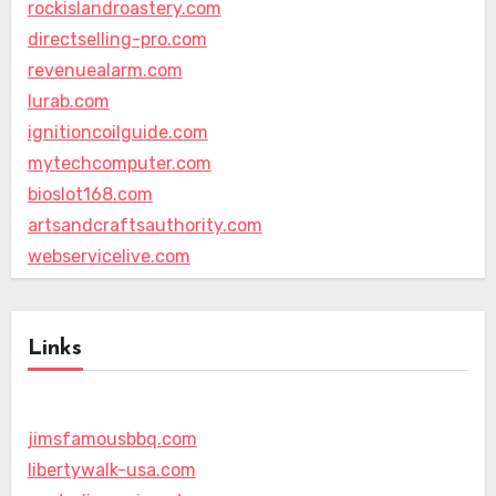
rockislandroastery.com
directselling-pro.com
revenuealarm.com
lurab.com
ignitioncoilguide.com
mytechcomputer.com
bioslot168.com
artsandcraftsauthority.com
webservicelive.com
Links
jimsfamousbbq.com
libertywalk-usa.com