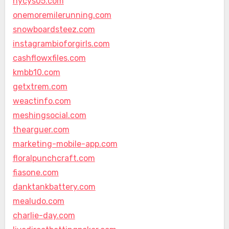
hycys05.com
onemoremilerunning.com
snowboardsteez.com
instagrambioforgirls.com
cashflowxfiles.com
kmbb10.com
getxtrem.com
weactinfo.com
meshingsocial.com
thearguer.com
marketing-mobile-app.com
floralpunchcraft.com
fiasone.com
danktankbattery.com
mealudo.com
charlie-day.com