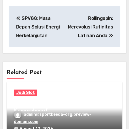
Post
SPV88: Masa
Rollingspin:
navigation
Depan Solusi Energi
Merevolusi Rutinitas
Berkelanjutan
Latihan Anda
Related Post
Judi Slot
Pengertian Jeniustoto: Panduan
Komprehensif
admin@sportkeeda-org.preview-
domain.com
August 10, 2026