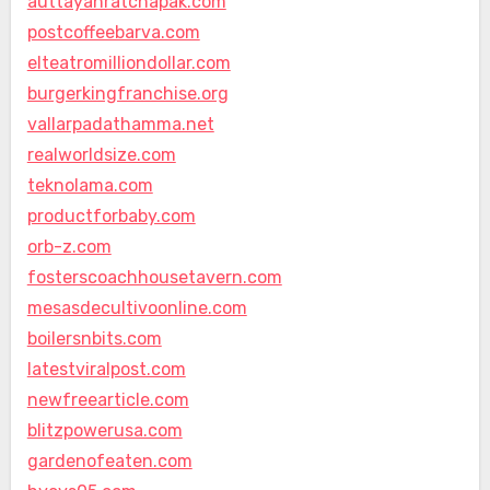
auttayanratchapak.com
postcoffeebarva.com
elteatromilliondollar.com
burgerkingfranchise.org
vallarpadathamma.net
realworldsize.com
teknolama.com
productforbaby.com
orb-z.com
fosterscoachhousetavern.com
mesasdecultivoonline.com
boilersnbits.com
latestviralpost.com
newfreearticle.com
blitzpowerusa.com
gardenofeaten.com