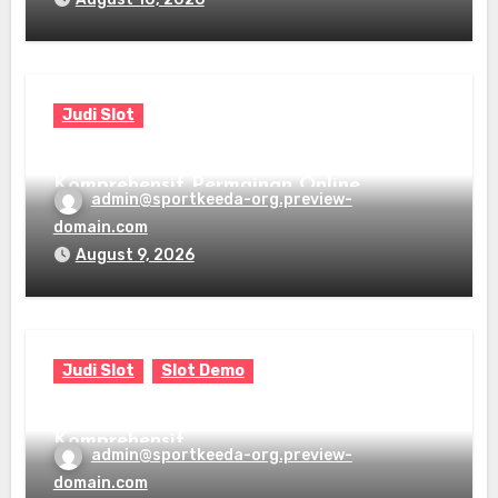
Judi Slot
Pengertian Dewi4D: Panduan
Komprehensif Permainan Online
admin@sportkeeda-org.preview-
domain.com
August 9, 2026
Judi Slot
Slot Demo
Memahami Gajibet: Panduan
Komprehensif
admin@sportkeeda-org.preview-
domain.com