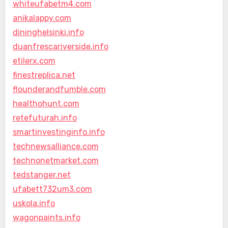
whiteufabetm4.com
anikalappy.com
dininghelsinki.info
duanfrescariverside.info
etilerx.com
finestreplica.net
flounderandfumble.com
healthohunt.com
retefuturah.info
smartinvestinginfo.info
technewsalliance.com
technonetmarket.com
tedstanger.net
ufabett732um3.com
uskola.info
wagonpaints.info