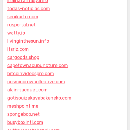
krainafantasy.info
todas-noticias.com
senikartu.com
rusportal.net
watty.io
livinginthesun.info
itsriz.com
cargoods.shop
capetownacupuncture.com
bitcoinvideospro.com
cosmiccrowcollective.com
alain-jacquet.com
gotisouizakayabakeneko.com
meshpoint.me
spongebob.net
busyboxintl.com