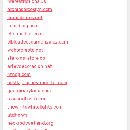
firerestrictions.us
archiesbrooklyn.com
muambeiros.net
infozblog.com
chonbaihat.com
elblogdeoscargonzalez.com
webpromote.net
steroids-store.co
arteydecoracion.net
fithog.com
bestlaptopbestmonitor.com
georginaryland.com
roseandbasil.com
thewhitewhitelights.com
atdhe.ws
heckrodtwetland.org