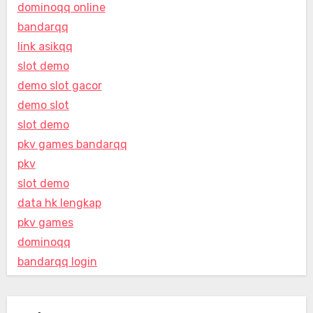
dominoqq online
bandarqq
link asikqq
slot demo
demo slot gacor
demo slot
slot demo
pkv games bandarqq
pkv
slot demo
data hk lengkap
pkv games
dominoqq
bandarqq login