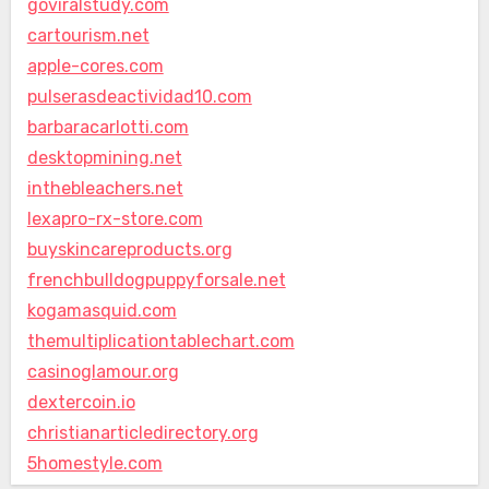
goviralstudy.com
cartourism.net
apple-cores.com
pulserasdeactividad10.com
barbaracarlotti.com
desktopmining.net
inthebleachers.net
lexapro-rx-store.com
buyskincareproducts.org
frenchbulldogpuppyforsale.net
kogamasquid.com
themultiplicationtablechart.com
casinoglamour.org
dextercoin.io
christianarticledirectory.org
5homestyle.com