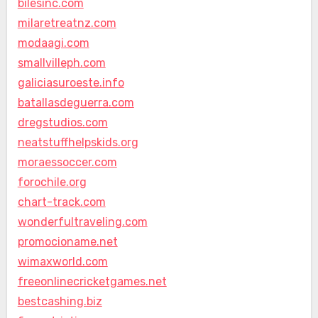
bilesinc.com
milaretreatnz.com
modaagi.com
smallvilleph.com
galiciasuroeste.info
batallasdeguerra.com
dregstudios.com
neatstuffhelpskids.org
moraessoccer.com
forochile.org
chart-track.com
wonderfultraveling.com
promocioname.net
wimaxworld.com
freeonlinecricketgames.net
bestcashing.biz