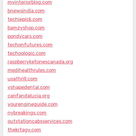
myinteriorblog.com
bnewsindia.com
techiepick.com
bamzyshop.com
pondycars.com
techonfutures.com
techoologic.com
raspberryketonescanada.org
medihealthrules.com
usathrill.com
vshapedental.com
canfandalucia.org
yourengineguide.com
nybreakings.com
outstationcabsservices.com
thekrtagy.com