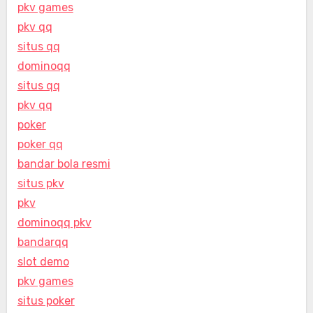
pkv games
pkv qq
situs qq
dominoqq
situs qq
pkv qq
poker
poker qq
bandar bola resmi
situs pkv
pkv
dominoqq pkv
bandarqq
slot demo
pkv games
situs poker