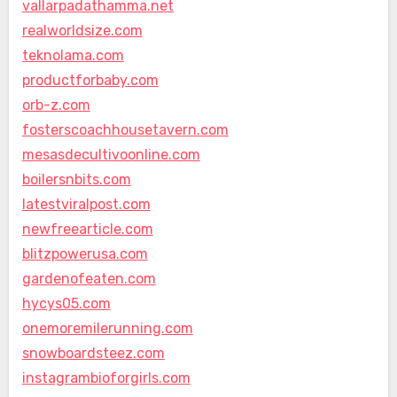
vallarpadathamma.net
realworldsize.com
teknolama.com
productforbaby.com
orb-z.com
fosterscoachhousetavern.com
mesasdecultivoonline.com
boilersnbits.com
latestviralpost.com
newfreearticle.com
blitzpowerusa.com
gardenofeaten.com
hycys05.com
onemoremilerunning.com
snowboardsteez.com
instagrambioforgirls.com