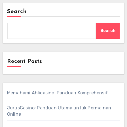
Search
Search
Recent Posts
Memahami Ahlicasino: Panduan Komprehensif
JurusCasino: Panduan Utama untuk Permainan
Online