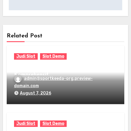
Related Post
Judi Slot
Slot Demo
Memahami Ahlicasino: Panduan
Komprehensif
admin@sportkeeda-org.preview-
domain.com
August 7, 2026
Judi Slot
Slot Demo