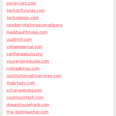
pondycars.com
techonfutures.com
techoologic.com
raspberryketonescanada.org
medihealthrules.com
usathrill.com
vshapedental.com
canfandalucia.org
yourengineguide.com
nybreakings.com
outstationcabsservices.com
thekrtagy.com
xchangeindia.com
coolmicrotech.com
dreamhousehack.com
the-techteacher.com