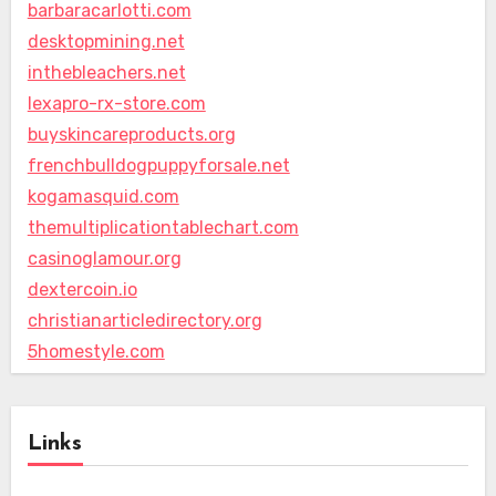
barbaracarlotti.com
desktopmining.net
inthebleachers.net
lexapro-rx-store.com
buyskincareproducts.org
frenchbulldogpuppyforsale.net
kogamasquid.com
themultiplicationtablechart.com
casinoglamour.org
dextercoin.io
christianarticledirectory.org
5homestyle.com
Links