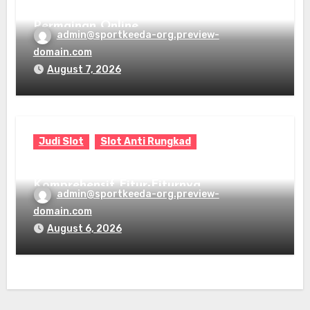
JurusCasino: Panduan Utama untuk
Permainan Online
admin@sportkeeda-org.preview-
domain.com
August 7, 2026
Judi Slot
Slot Anti Rungkad
Memahami Plisbet: Panduan
Komprehensif Fitur-Fiturnya
admin@sportkeeda-org.preview-
domain.com
August 6, 2026