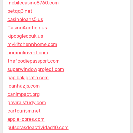
mobilecasino8760.com
betqq3.net
casinoloans5.us
CasinoAuction.us
kipooglecouk.us
mykitchennhome.com
aumoulinvert.com
thefoodiepassport.com
superwindowproject.com
papibakigrafo.com
icanhazjs.com
canimpact.org
goviralstudy.com
cartourism.net
apple-cores.com
pulserasdeactividad10.com