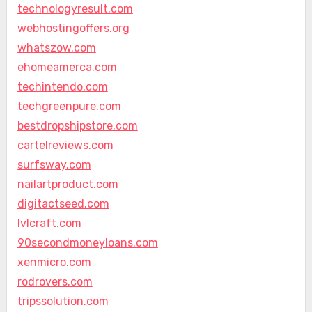
technologyresult.com
webhostingoffers.org
whatszow.com
ehomeamerca.com
techintendo.com
techgreenpure.com
bestdropshipstore.com
cartelreviews.com
surfsway.com
nailartproduct.com
digitactseed.com
lvlcraft.com
90secondmoneyloans.com
xenmicro.com
rodrovers.com
tripssolution.com