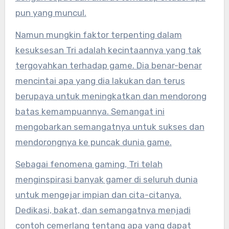
pun yang muncul.
Namun mungkin faktor terpenting dalam
kesuksesan Tri adalah kecintaannya yang tak
tergoyahkan terhadap game. Dia benar-benar
mencintai apa yang dia lakukan dan terus
berupaya untuk meningkatkan dan mendorong
batas kemampuannya. Semangat ini
mengobarkan semangatnya untuk sukses dan
mendorongnya ke puncak dunia game.
Sebagai fenomena gaming, Tri telah
menginspirasi banyak gamer di seluruh dunia
untuk mengejar impian dan cita-citanya.
Dedikasi, bakat, dan semangatnya menjadi
contoh cemerlang tentang apa yang dapat