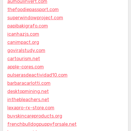
aumoulinvert.com
thefoodiepassport.com
superwindowproject.com
papibakigrafo.com
icanhazjs.com
canimpact.org
goviralstudy.com
cartourism.net
apple-cores.com
pulserasdeactividad10.com
barbaracarlotti.com
desktopmining.net
inthebleachers.net
lexapro-rx-store.com
buyskincareproducts.org
frenchbulldogpuppyforsale.net