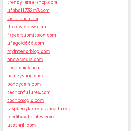
trendy-ama-shop.com
ufabett732m7.com
visiofood.com
droidwindow.com
freeprsubmission.com
ufagold666.com
myinteriorblog.com
bnewsindia.com
techiepick.com
bamzyshop.com
pondycars.com
techonfutures.com
techoologic.com
raspberryketonescanada.org
medihealthrules.com
usathrill.com