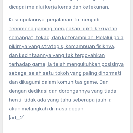
dicapai melalui kerja keras dan ketekunan.
Kesimpulannya, perjalanan Tri menjadi
fenomena gaming merupakan bukti kekuatan
semangat, tekad, dan keterampilan. Melalui pola
pikirnya yang strategis, kemampuan fisiknya,
dan kecintaannya yang tak tergoyahkan
terhadap game, ia telah mengukuhkan posisinya
sebagai salah satu tokoh yang paling dihormati
dan dikagumi dalam komunitas game. Dan
dengan dedikasi dan dorongannya yang tiada
henti, tidak ada yang tahu seberapa jauh ia
akan melangkah di masa depan.
[ad_2]