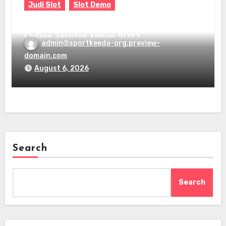
Judi Slot
Slot Demo
Bunga99: Menjelajahi Platform Game
Online Teratas tahun 2023
admin@sportkeeda-org.preview-
domain.com
August 6, 2026
Search
Search