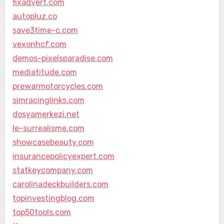
fixadvert.com
autopluz.co
save3time-c.com
vexonhcf.com
demos-pixelsparadise.com
mediatitude.com
prewarmotorcycles.com
simracinglinks.com
dosyamerkezi.net
le-surrealisme.com
showcasebeauty.com
insurancepolicyexpert.com
statkeycompany.com
carolinadeckbuilders.com
topinvestingblog.com
top50tools.com