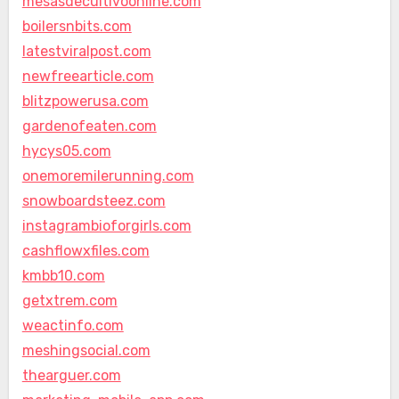
mesasdecultivoonline.com
boilersnbits.com
latestviralpost.com
newfreearticle.com
blitzpowerusa.com
gardenofeaten.com
hycys05.com
onemoremilerunning.com
snowboardsteez.com
instagrambioforgirls.com
cashflowxfiles.com
kmbb10.com
getxtrem.com
weactinfo.com
meshingsocial.com
thearguer.com