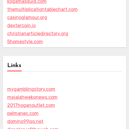
kogamasquid.com
themultiplicationtablechart.com
casinoglamour.org
dextercoin.io
christianarticledirectory.org
5homestyle.com
Links
mygamblingstory.com
majalahwekonews.com
2017hoganoutlet.com
pelmanec.com
domino99qq.net