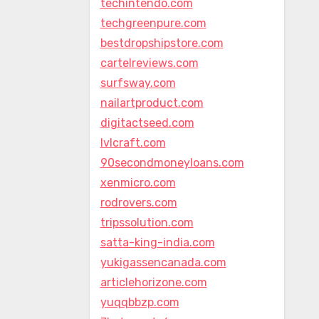
techintendo.com
techgreenpure.com
bestdropshipstore.com
cartelreviews.com
surfsway.com
nailartproduct.com
digitactseed.com
lvlcraft.com
90secondmoneyloans.com
xenmicro.com
rodrovers.com
tripssolution.com
satta-king-india.com
yukigassencanada.com
articlehorizone.com
yuqqbbzp.com