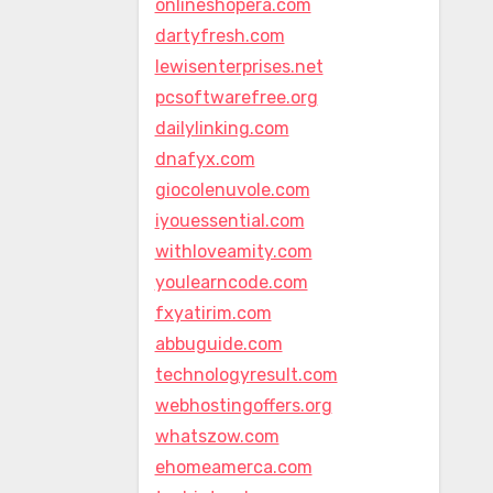
onlineshopera.com
dartyfresh.com
lewisenterprises.net
pcsoftwarefree.org
dailylinking.com
dnafyx.com
giocolenuvole.com
iyouessential.com
withloveamity.com
youlearncode.com
fxyatirim.com
abbuguide.com
technologyresult.com
webhostingoffers.org
whatszow.com
ehomeamerca.com