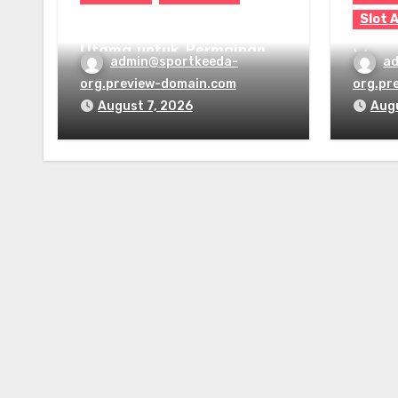
Slot 
JurusCasino: Panduan
Utama untuk Permainan
Memah
admin@sportkeeda-
ad
Online
Pandu
org.preview-domain.com
org.pr
Fitur-
August 7, 2026
Augu