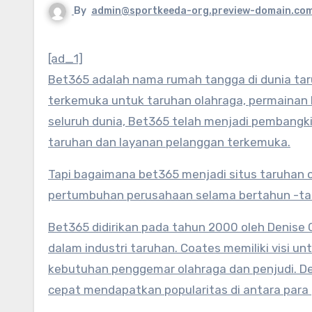
By
admin@sportkeeda-org.preview-domain.co
[ad_1]
Bet365 adalah nama rumah tangga di dunia tar
terkemuka untuk taruhan olahraga, permainan k
seluruh dunia, Bet365 telah menjadi pembangkit 
taruhan dan layanan pelanggan terkemuka.
Tapi bagaimana bet365 menjadi situs taruhan on
pertumbuhan perusahaan selama bertahun -ta
Bet365 didirikan pada tahun 2000 oleh Denise 
dalam industri taruhan. Coates memiliki visi 
kebutuhan penggemar olahraga dan penjudi. Den
cepat mendapatkan popularitas di antara para p