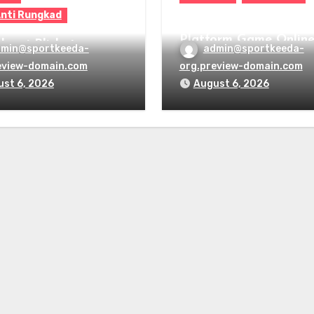
Anti Rungkad
Bunga99: Menjelajahi
Platform Game Onlin
ami Plisbet:
min@sportkeeda-
admin@sportkeeda-
Teratas tahun 2023
an Komprehensif
eview-domain.com
org.preview-domain.com
Fiturnya
st 6, 2026
August 6, 2026