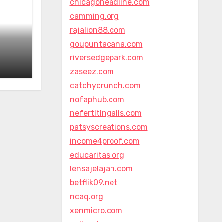
chicagoheadline.com
camming.org
e
rajalion88.com
goupuntacana.com
riversedgepark.com
zaseez.com
catchycrunch.com
nofaphub.com
nefertitingalls.com
patsyscreations.com
income4proof.com
educaritas.org
lensajelajah.com
betflik09.net
ncaq.org
xenmicro.com