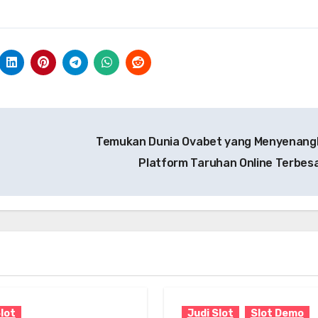
Temukan Dunia Ovabet yang Menyenang
Platform Taruhan Online Terbes
Slot
Judi Slot
Slot Demo