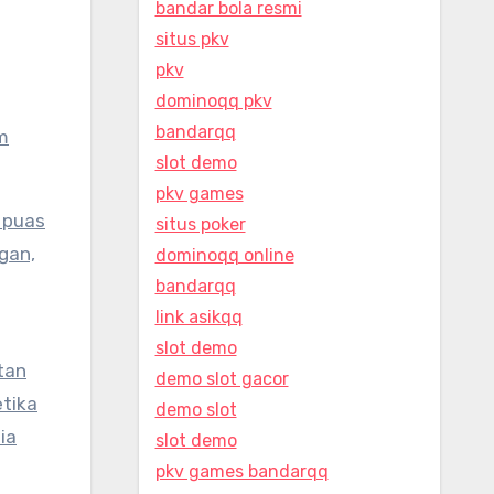
bandar bola resmi
situs pkv
pkv
dominoqq pkv
bandarqq
m
slot demo
pkv games
g puas
situs poker
gan,
dominoqq online
bandarqq
link asikqq
slot demo
tan
demo slot gacor
etika
demo slot
ia
slot demo
pkv games bandarqq