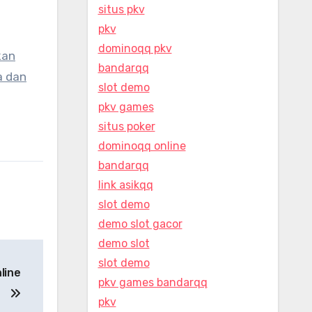
situs pkv
pkv
dominoqq pkv
kan
bandarqq
a dan
slot demo
pkv games
situs poker
dominoqq online
bandarqq
link asikqq
slot demo
demo slot gacor
demo slot
slot demo
line
pkv games bandarqq
pkv