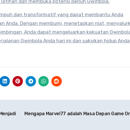
atihan dan membuka potensi penuh Gwinbola.
 ampuh dan transformatif yang dapat membantu Anda
an Anda. Dengan membumi, menetapkan niat, menyalur
i bimbingan, Anda dapat mengeluarkan kekuatan Gwinbol
rjalanan Gwinbola Anda hari ini dan saksikan hidup Anda
Menjadi
Mengapa Marvel77 adalah Masa Depan Game On