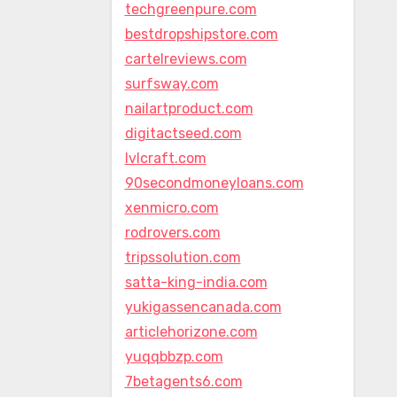
techgreenpure.com
bestdropshipstore.com
cartelreviews.com
surfsway.com
nailartproduct.com
digitactseed.com
lvlcraft.com
90secondmoneyloans.com
xenmicro.com
rodrovers.com
tripssolution.com
satta-king-india.com
yukigassencanada.com
articlehorizone.com
yuqqbbzp.com
7betagents6.com