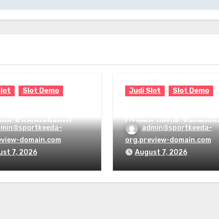
Slot
Slot Demo
Judi Slot
Slot Demo
ami Ahlicasino:
JurusCasino: Panduan
an Komprehensif
Utama untuk Permain
min@sportkeeda-
admin@sportkeeda-
Online
eview-domain.com
org.preview-domain.com
st 7, 2026
August 7, 2026