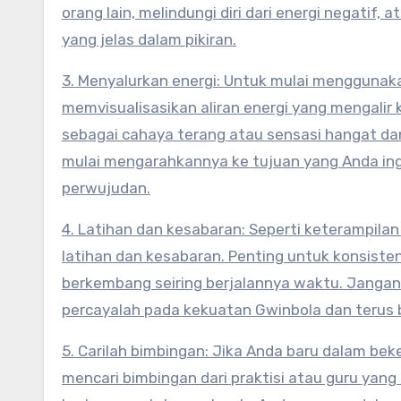
orang lain, melindungi diri dari energi negatif
yang jelas dalam pikiran.
3. Menyalurkan energi: Untuk mulai menggunak
memvisualisasikan aliran energi yang mengalir
sebagai cahaya terang atau sensasi hangat dan
mulai mengarahkannya ke tujuan yang Anda ing
perwujudan.
4. Latihan dan kesabaran: Seperti keterampil
latihan dan kesabaran. Penting untuk konsiste
berkembang seiring berjalannya waktu. Jangan b
percayalah pada kekuatan Gwinbola dan terus
5. Carilah bimbingan: Jika Anda baru dalam be
mencari bimbingan dari praktisi atau guru y