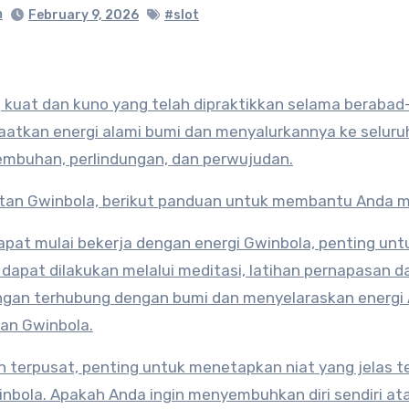
m
February 9, 2026
#slot
g kuat dan kuno yang telah dipraktikkan selama beraba
aatkan energi alami bumi dan menyalurkannya ke seluru
embuhan, perlindungan, dan perwujudan.
tan Gwinbola, berikut panduan untuk membantu Anda m
at mulai bekerja dengan energi Gwinbola, penting unt
apat dilakukan melalui meditasi, latihan pernapasan d
ngan terhubung dengan bumi dan menyelaraskan energi 
an Gwinbola.
 terpusat, penting untuk menetapkan niat yang jelas 
bola. Apakah Anda ingin menyembuhkan diri sendiri at