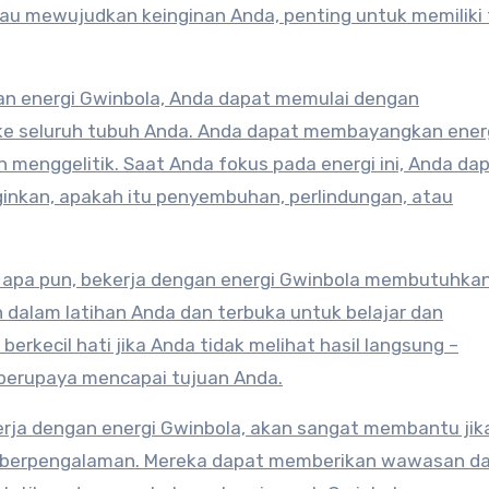
, atau mewujudkan keinginan Anda, penting untuk memiliki
an energi Gwinbola, Anda dapat memulai dengan
 ke seluruh tubuh Anda. Anda dapat membayangkan energ
 menggelitik. Saat Anda fokus pada energi ini, Anda da
inkan, apakah itu penyembuhan, perlindungan, atau
an apa pun, bekerja dengan energi Gwinbola membutuhka
n dalam latihan Anda dan terbuka untuk belajar dan
erkecil hati jika Anda tidak melihat hasil langsung –
 berupaya mencapai tujuan Anda.
kerja dengan energi Gwinbola, akan sangat membantu jik
ang berpengalaman. Mereka dapat memberikan wawasan d