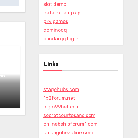
slot demo
data hk lengkap
pkv games
dominoqq
bandarqq login
Links
an
stagehubs.com
1x2forum.net
login99bet.com
secretcourtesans.com
onlinebahisforum1.com
chicagoheadline.com