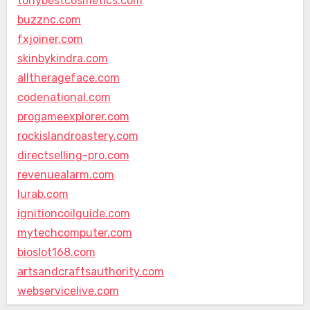
tonybestcosmetics.com
buzznc.com
fxjoiner.com
skinbykindra.com
alltherageface.com
codenational.com
progameexplorer.com
rockislandroastery.com
directselling-pro.com
revenuealarm.com
lurab.com
ignitioncoilguide.com
mytechcomputer.com
bioslot168.com
artsandcraftsauthority.com
webservicelive.com