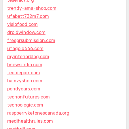
teseract.org
trendy-ama-shop.com
ufabett732m7.com
visiofood.com
droidwindow.com
freeprsubmission.com
ufagold666.com
myinteriorblog.com
bnewsindia.com
techiepick.com
bamzyshop.com
pondycars.com
techonfutures.com
techoologic.com
raspberryketonescanada.org
medihealthrules.com