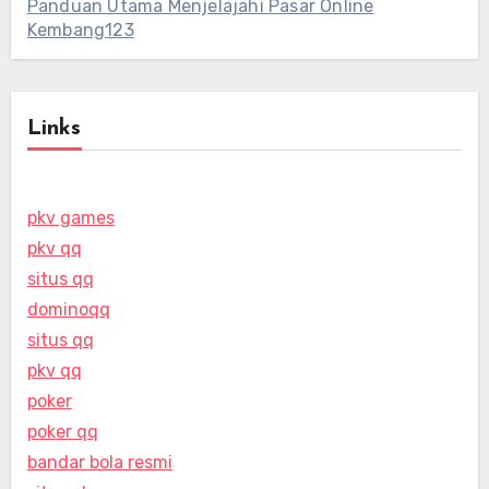
Panduan Utama Menjelajahi Pasar Online
Kembang123
Links
pkv games
pkv qq
situs qq
dominoqq
situs qq
pkv qq
poker
poker qq
bandar bola resmi