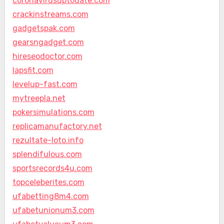
coronavirusuptodate.com
crackinstreams.com
gadgetspak.com
gearsngadget.com
hireseodoctor.com
lapsfit.com
levelup-fast.com
mytreepla.net
pokersimulations.com
replicamanufactory.net
rezultate-loto.info
splendifulous.com
sportsrecords4u.com
topceleberites.com
ufabetting8m4.com
ufabetunionum3.com