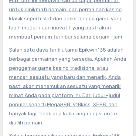
Platform ini menawarkan berbagai permainan
untuk dinikmati pemain, dari permainan kasino
klasik seperti slot dan poker hingga game yang
lebih modern dan inovatif yang pasti akan
membuat pemain terhibur selama berjam -jam.
Salah satu daya tarik utama Epikwin138 adalah
berbagai permainan yang tersedia. Apakah Anda
penggemar game kasino tradisional atau
mencari sesuatu yang baru dan menarik, Anda
pasti akan menemukan sesuatu yang menarik
minat Anda pada platform ini. Dari judul -judul
populer seperti Mega888, 918kiss, XE88, dan
banyak lagi, tidak ada kekurangan opsi untuk
dipilih pemain.
Selain beragam pilihan permainan, Epikwin138