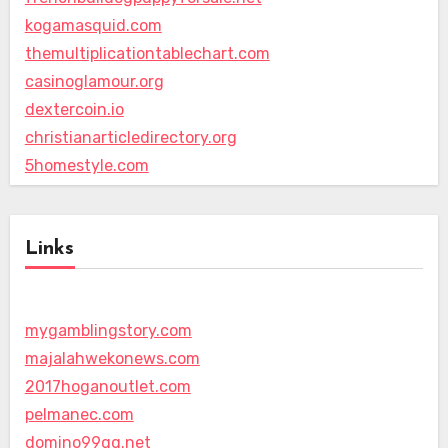
kogamasquid.com
themultiplicationtablechart.com
casinoglamour.org
dextercoin.io
christianarticledirectory.org
5homestyle.com
Links
mygamblingstory.com
majalahwekonews.com
2017hoganoutlet.com
pelmanec.com
domino99qq.net