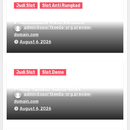
Judi Slot
Slot Anti Rungkad
Memahami Plisbet: Panduan
Komprehensif Fitur-Fiturnya
admin@sportkeeda-org.preview-
domain.com
August 6, 2026
Judi Slot
Slot Demo
Bunga99: Menjelajahi Platform Game
Online Teratas tahun 2023
admin@sportkeeda-org.preview-
domain.com
August 6, 2026