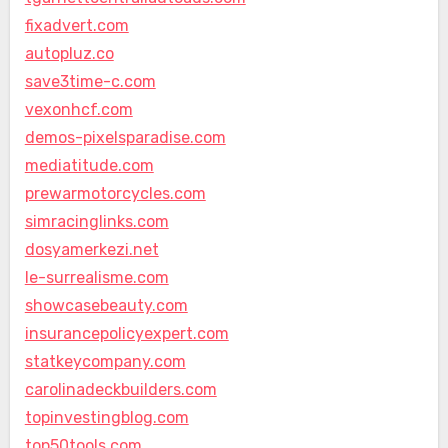
fixadvert.com
autopluz.co
save3time-c.com
vexonhcf.com
demos-pixelsparadise.com
mediatitude.com
prewarmotorcycles.com
simracinglinks.com
dosyamerkezi.net
le-surrealisme.com
showcasebeauty.com
insurancepolicyexpert.com
statkeycompany.com
carolinadeckbuilders.com
topinvestingblog.com
top50tools.com