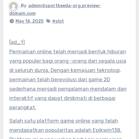
By
admin@sportkeeda-org.preview-
domain.com
May 16, 2025
#slot
[ad_1]
Permainan online telah menjadi bentuk hiburan
yang populer bagi orang -orang dari segala usia
di seluruh dunia. Dengan kemajuan teknologi,
permainan telah berevolusi dari game 2D
sederhana menjadi pengalaman mendalam dan
interaktif yang dapat dinikmati di berbagai
perangkat.
Salah satu platform game online yang telah
mendapatkan popularitas adalah Epikwin138.