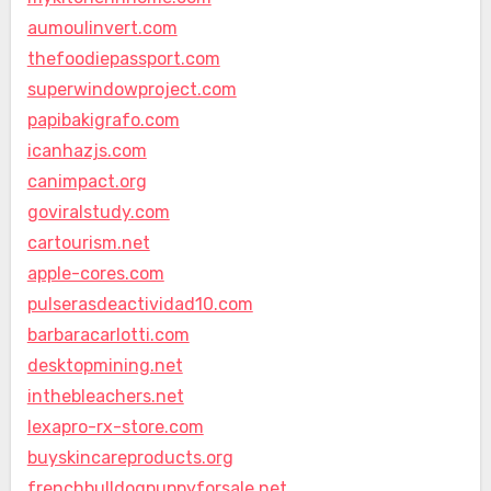
aumoulinvert.com
thefoodiepassport.com
superwindowproject.com
papibakigrafo.com
icanhazjs.com
canimpact.org
goviralstudy.com
cartourism.net
apple-cores.com
pulserasdeactividad10.com
barbaracarlotti.com
desktopmining.net
inthebleachers.net
lexapro-rx-store.com
buyskincareproducts.org
frenchbulldogpuppyforsale.net