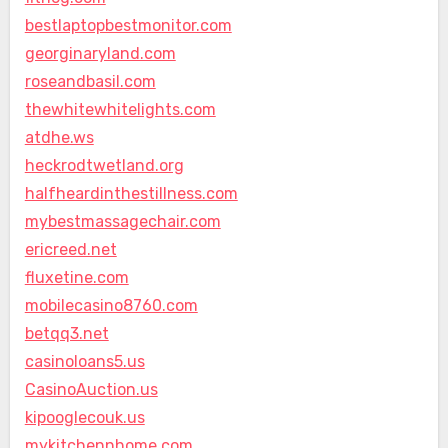
bestlaptopbestmonitor.com
georginaryland.com
roseandbasil.com
thewhitewhitelights.com
atdhe.ws
heckrodtwetland.org
halfheardinthestillness.com
mybestmassagechair.com
ericreed.net
fluxetine.com
mobilecasino8760.com
betqq3.net
casinoloans5.us
CasinoAuction.us
kipooglecouk.us
mykitchennhome.com