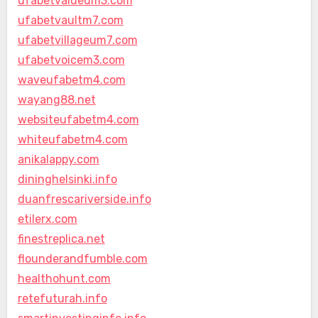
ufabetvalueum3.com
ufabetvaultm7.com
ufabetvillageum7.com
ufabetvoicem3.com
waveufabetm4.com
wayang88.net
websiteufabetm4.com
whiteufabetm4.com
anikalappy.com
dininghelsinki.info
duanfrescariverside.info
etilerx.com
finestreplica.net
flounderandfumble.com
healthohunt.com
retefuturah.info