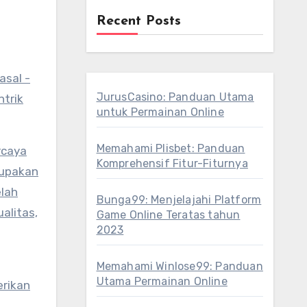
Recent Posts
asal -
JurusCasino: Panduan Utama
ntrik
untuk Permainan Online
Memahami Plisbet: Panduan
rcaya
Komprehensif Fitur-Fiturnya
rupakan
elah
Bunga99: Menjelajahi Platform
alitas,
Game Online Teratas tahun
2023
Memahami Winlose99: Panduan
Utama Permainan Online
erikan