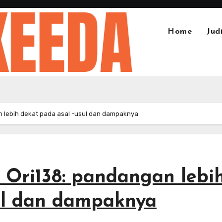
Home
Jud
 lebih dekat pada asal -usul dan dampaknya
Ori138: pandangan lebi
ul dan dampaknya