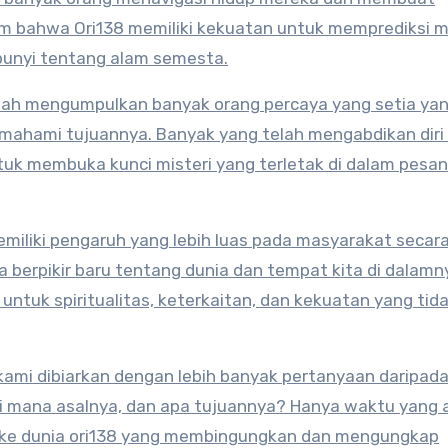
m bahwa Ori138 memiliki kekuatan untuk memprediksi 
unyi tentang alam semesta.
 telah mengumpulkan banyak orang percaya yang setia ya
mahami tujuannya. Banyak yang telah mengabdikan diri
tuk membuka kunci misteri yang terletak di dalam pesa
emiliki pengaruh yang lebih luas pada masyarakat secar
a berpikir baru tentang dunia dan tempat kita di dalamn
untuk spiritualitas, keterkaitan, dan kekuatan yang tid
kami dibiarkan dengan lebih banyak pertanyaan daripad
ari mana asalnya, dan apa tujuannya? Hanya waktu yang 
m ke dunia ori138 yang membingungkan dan mengungkap