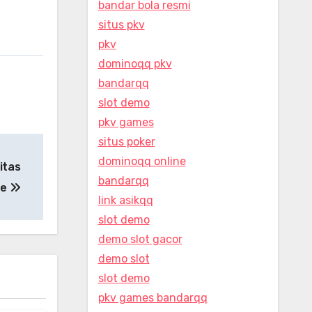
bandar bola resmi
situs pkv
pkv
dominoqq pkv
bandarqq
slot demo
pkv games
situs poker
dominoqq online
itas
bandarqq
ne
link asikqq
slot demo
demo slot gacor
demo slot
slot demo
pkv games bandarqq