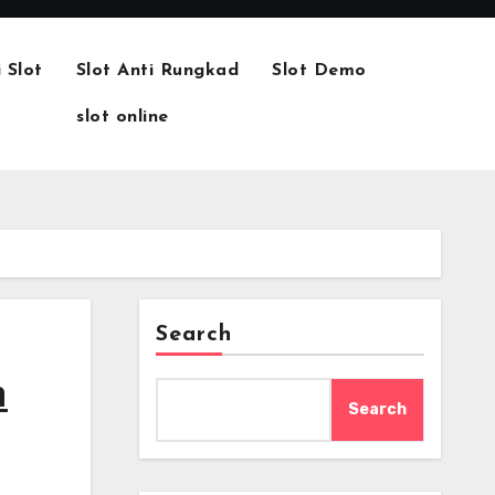
i Slot
Slot Anti Rungkad
Slot Demo
slot online
Search
h
Search