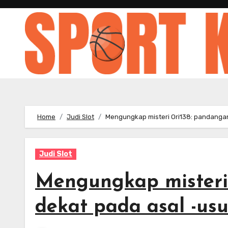
Skip
to
content
Home
Judi Slot
Mengungkap misteri Ori138: pandangan
Judi Slot
Mengungkap misteri 
dekat pada asal -us