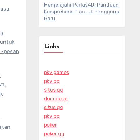
Menjelajahi Parlay4D: Panduan
masa
Komprehensif untuk Pengguna
Baru
ng
 untuk
Links
n -pesan
pkv games
a
pkv qq
ya,
situs qq
ak
dominoqq
situs qq
pkv qq
a
poker
akan
poker qq