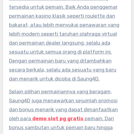
tersedia untuk pemain. Baik Anda penggemar
permainan kasino klasik seperti roulette dan
bakarat, atau lebih menyukai penawaran yang
lebih modern seperti taruhan olahraga virtual
dan permainan dealer langsung, selalu ada
sesuatu untuk semua orang di platform ini.
Dengan permainan baru yang ditambahkan
secara berkala, selalu ada sesuatu yang baru
dan menarik untuk dicoba di Saung4D.
Selain pilihan permainannya yang beragam,
Saung4D juga menawarkan sejumlah promosi
dan bonus menarik yang dapat dimanfaatkan
oleh para
demo slot pg gratis
pemain. Dari
bonus sambutan untuk pemain baru hingga