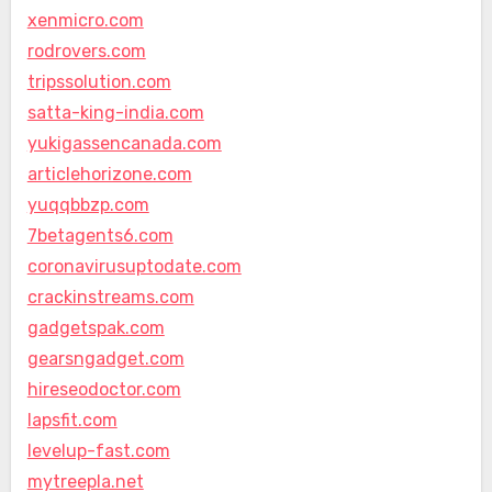
xenmicro.com
rodrovers.com
tripssolution.com
satta-king-india.com
yukigassencanada.com
articlehorizone.com
yuqqbbzp.com
7betagents6.com
coronavirusuptodate.com
crackinstreams.com
gadgetspak.com
gearsngadget.com
hireseodoctor.com
lapsfit.com
levelup-fast.com
mytreepla.net