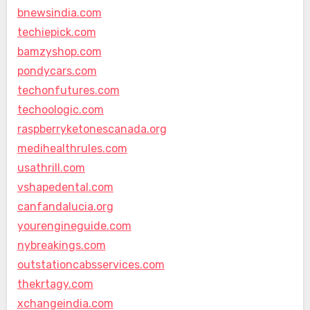
bnewsindia.com
techiepick.com
bamzyshop.com
pondycars.com
techonfutures.com
techoologic.com
raspberryketonescanada.org
medihealthrules.com
usathrill.com
vshapedental.com
canfandalucia.org
yourengineguide.com
nybreakings.com
outstationcabsservices.com
thekrtagy.com
xchangeindia.com