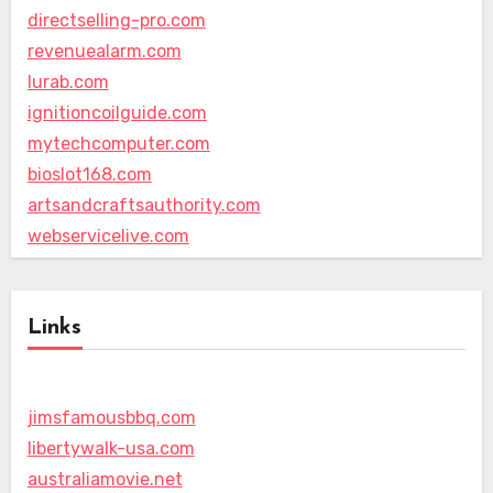
directselling-pro.com
revenuealarm.com
lurab.com
ignitioncoilguide.com
mytechcomputer.com
bioslot168.com
artsandcraftsauthority.com
webservicelive.com
Links
jimsfamousbbq.com
libertywalk-usa.com
australiamovie.net