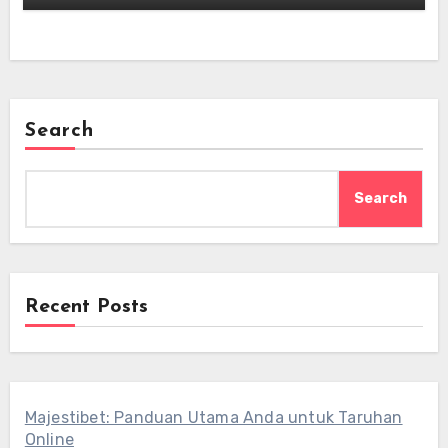
Search
Search
Recent Posts
Majestibet: Panduan Utama Anda untuk Taruhan
Online