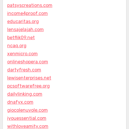
patsyscreations.com
income4proof.com
educaritas.org
lensajelajah.com
betflik09.net
ncaq.org
xenmicro.com
onlineshopera.com
dartyfresh.com
lewisenterprises.net
pcsoftwarefree.org
dailylinking.com
dnafyx.com
giocolenuvole.com
iyouessential.com
withloveamity.com