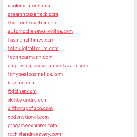
coolmicrotech.com
dreamhousehack.com
the-techteacher.com
automobilenews-online.com
fashionalltimes.com
totaldigitalforum.com
technoarmaan.com
empresasposicionamientoweb.com
tonybestcosmetics.com
buzznc.com
fxjoiner.com
skinbykindra.com
alltherageface.com
codenational.com
progameexplorer.com
rockislandroastery.com