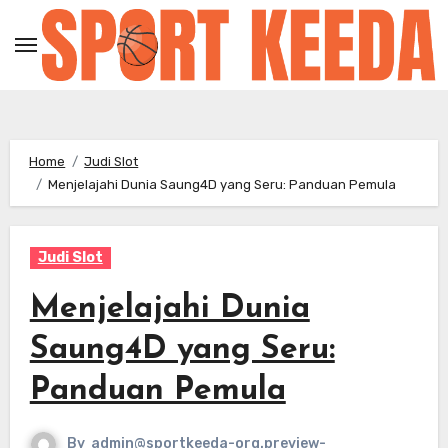
Skip
to
content
Home
Judi Slot
Menjelajahi Dunia Saung4D yang Seru: Panduan Pemula
Judi Slot
Menjelajahi Dunia
Saung4D yang Seru:
Panduan Pemula
By
admin@sportkeeda-org.preview-