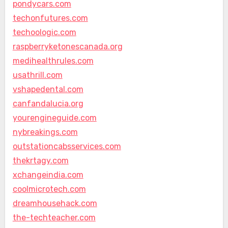
pondycars.com
techonfutures.com
techoologic.com
raspberryketonescanada.org
medihealthrules.com
usathrill.com
vshapedental.com
canfandalucia.org
yourengineguide.com
nybreakings.com
outstationcabsservices.com
thekrtagy.com
xchangeindia.com
coolmicrotech.com
dreamhousehack.com
the-techteacher.com