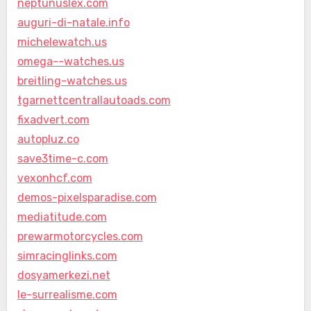
neptunuslex.com
auguri-di-natale.info
michelewatch.us
omega--watches.us
breitling-watches.us
tgarnettcentrallautoads.com
fixadvert.com
autopluz.co
save3time-c.com
vexonhcf.com
demos-pixelsparadise.com
mediatitude.com
prewarmotorcycles.com
simracinglinks.com
dosyamerkezi.net
le-surrealisme.com