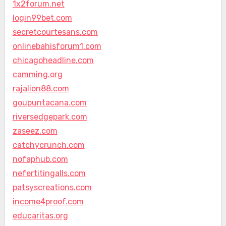
1x2forum.net
login99bet.com
secretcourtesans.com
onlinebahisforum1.com
chicagoheadline.com
camming.org
rajalion88.com
goupuntacana.com
riversedgepark.com
zaseez.com
catchycrunch.com
nofaphub.com
nefertitingalls.com
patsyscreations.com
income4proof.com
educaritas.org