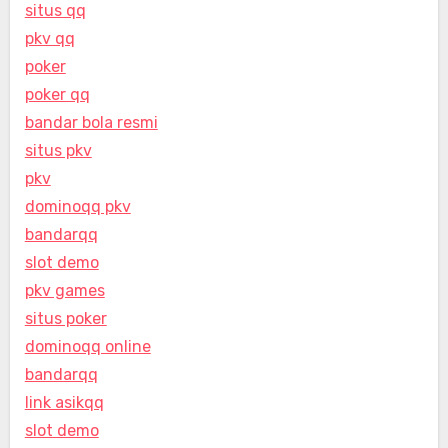
situs qq
pkv qq
poker
poker qq
bandar bola resmi
situs pkv
pkv
dominoqq pkv
bandarqq
slot demo
pkv games
situs poker
dominoqq online
bandarqq
link asikqq
slot demo