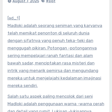
August 7, 2025
#slot
[ad_1]
Madloki adalah seorang seniman yang karyanya
telah memikat penonton di seluruh dunia
dengan sifatnya yang penuh teka-teki dan
menggugah pikiran. Potongan -potongannya
sering mempelajari ranah fantasi dan alam
bawah sadar, menciptakan rasa misteri dan
intrik yang menarik pemirsa dan mengundang
mereka untuk menjelajahi kedalaman imajinasi
mereka sendiri.
Salah satu aspek paling mencolok dari seni
Madloki adalah penggunaan warna -warna cerah
dan detail yang rumit. Lukisan -lukisannya