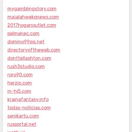
mygamblingstory.com
majalahwekonews.com
2017hoganoutlet.com
pelmanec.com
domino99qq.net
directoryoftheweb.com
donttellashton.com
rush3studio.com
roro90.com
herzio.com
in-hi5.com
krainafantasy.info
todas-noticias.com
senikartu.com
rusportal.net