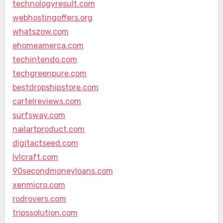
technologyresult.com
webhostingoffers.org
whatszow.com
ehomeamerca.com
techintendo.com
techgreenpure.com
bestdropshipstore.com
cartelreviews.com
surfsway.com
nailartproduct.com
digitactseed.com
lvlcraft.com
90secondmoneyloans.com
xenmicro.com
rodrovers.com
tripssolution.com