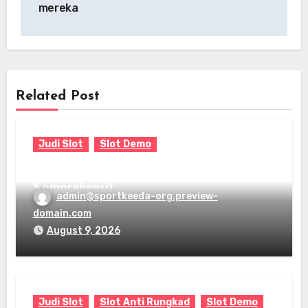
mereka
Related Post
Judi Slot
Slot Demo
Memahami Gajibet: Panduan
Komprehensif
admin@sportkeeda-org.preview-
domain.com
August 9, 2026
Judi Slot
Slot Anti Rungkad
Slot Demo