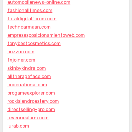
automobilenews-online.com
fashionalltimes.com
totaldigitalforum.com
technoarmaan.com
empresasposicionamientoweb.com
tonybestcosmetics.com
buzznc.com
fxjoiner.com
skinbykindra.com
alltherageface.com
codenational.com
progameexplorer.com
rockislandroastery.com
directselling-pro.com
revenuealarm.com
lurab.com