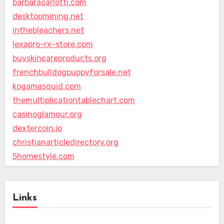
barbaracarlotti.com
desktopmining.net
inthebleachers.net
lexapro-rx-store.com
buyskincareproducts.org
frenchbulldogpuppyforsale.net
kogamasquid.com
themultiplicationtablechart.com
casinoglamour.org
dextercoin.io
christianarticledirectory.org
5homestyle.com
Links