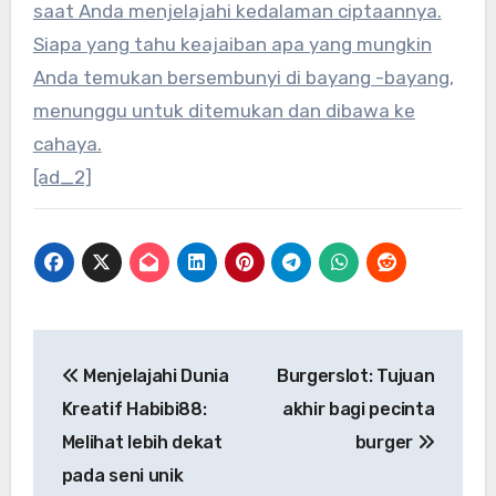
saat Anda menjelajahi kedalaman ciptaannya.
Siapa yang tahu keajaiban apa yang mungkin
Anda temukan bersembunyi di bayang -bayang,
menunggu untuk ditemukan dan dibawa ke
cahaya.
[ad_2]
Post
Menjelajahi Dunia
Burgerslot: Tujuan
navigation
Kreatif Habibi88:
akhir bagi pecinta
Melihat lebih dekat
burger
pada seni unik