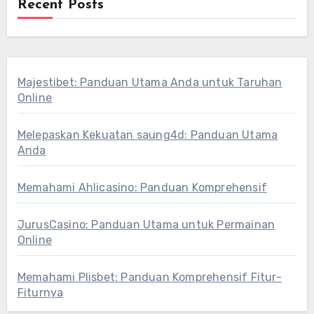
Recent Posts
Majestibet: Panduan Utama Anda untuk Taruhan
Online
Melepaskan Kekuatan saung4d: Panduan Utama
Anda
Memahami Ahlicasino: Panduan Komprehensif
JurusCasino: Panduan Utama untuk Permainan
Online
Memahami Plisbet: Panduan Komprehensif Fitur-
Fiturnya