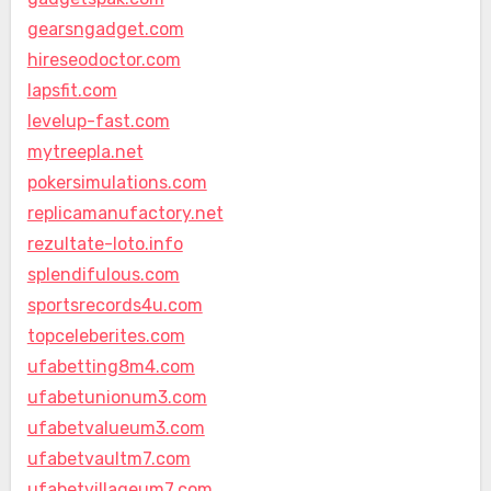
gearsngadget.com
hireseodoctor.com
lapsfit.com
levelup-fast.com
mytreepla.net
pokersimulations.com
replicamanufactory.net
rezultate-loto.info
splendifulous.com
sportsrecords4u.com
topceleberites.com
ufabetting8m4.com
ufabetunionum3.com
ufabetvalueum3.com
ufabetvaultm7.com
ufabetvillageum7.com