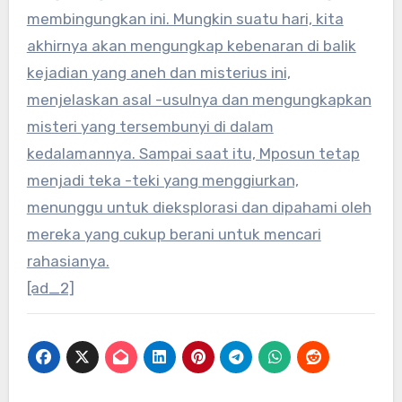
membingungkan ini. Mungkin suatu hari, kita
akhirnya akan mengungkap kebenaran di balik
kejadian yang aneh dan misterius ini,
menjelaskan asal -usulnya dan mengungkapkan
misteri yang tersembunyi di dalam
kedalamannya. Sampai saat itu, Mposun tetap
menjadi teka -teki yang menggiurkan,
menunggu untuk dieksplorasi dan dipahami oleh
mereka yang cukup berani untuk mencari
rahasianya.
[ad_2]