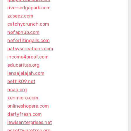
riversedgepark.com
zaseez.com
catchycrunch.com
nofaphub.com
nefertitingalls.com
patsyscreations.com
income4proof.com
educaritas.org
lensajelajah.com
betflik09.net
ncaq.org
xenmicro.com
onlineshopera.com
dartyfresh.com
lewisenterprises.net
pcsoftwarefree.org