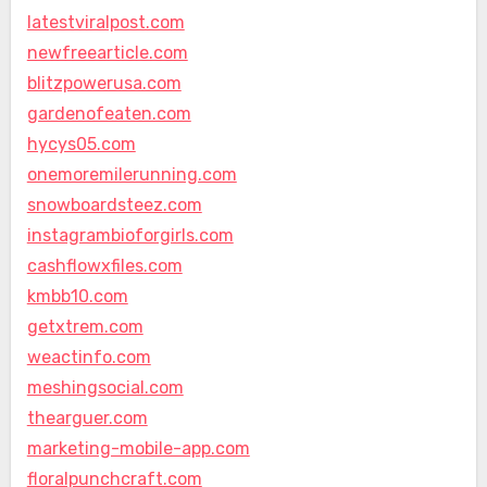
latestviralpost.com
newfreearticle.com
blitzpowerusa.com
gardenofeaten.com
hycys05.com
onemoremilerunning.com
snowboardsteez.com
instagrambioforgirls.com
cashflowxfiles.com
kmbb10.com
getxtrem.com
weactinfo.com
meshingsocial.com
thearguer.com
marketing-mobile-app.com
floralpunchcraft.com