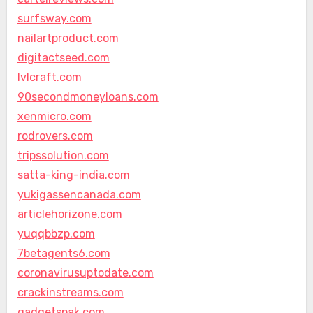
surfsway.com
nailartproduct.com
digitactseed.com
lvlcraft.com
90secondmoneyloans.com
xenmicro.com
rodrovers.com
tripssolution.com
satta-king-india.com
yukigassencanada.com
articlehorizone.com
yuqqbbzp.com
7betagents6.com
coronavirusuptodate.com
crackinstreams.com
gadgetspak.com