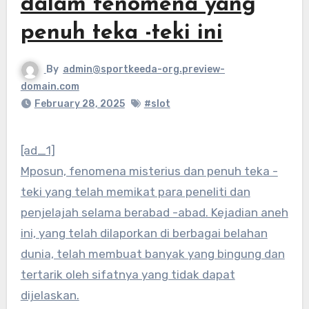
dalam fenomena yang
penuh teka -teki ini
By
admin@sportkeeda-org.preview-
domain.com
February 28, 2025
#slot
[ad_1]
Mposun, fenomena misterius dan penuh teka -
teki yang telah memikat para peneliti dan
penjelajah selama berabad -abad. Kejadian aneh
ini, yang telah dilaporkan di berbagai belahan
dunia, telah membuat banyak yang bingung dan
tertarik oleh sifatnya yang tidak dapat
dijelaskan.