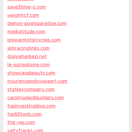
save3time-c.com
vexonhcf.com
demos-pixelsparadise.com
mediatitude.com
prewarmotorcycles.com
simracinglinks.com
dosyamerkezi.net
le-surrealisme.com
showcasebeauty.com
insurancepolicyexpert.com
statkeycompany.com
carolinadeckbuilders.com
topinvestingblog.com
top50tools.com
the-rep.com
saltyfranks.com