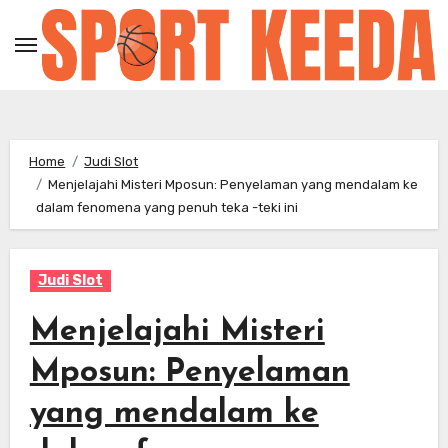
Skip
to
content
Home
Judi Slot
Menjelajahi Misteri Mposun: Penyelaman yang mendalam ke
dalam fenomena yang penuh teka -teki ini
Judi Slot
Menjelajahi Misteri
Mposun: Penyelaman
yang mendalam ke