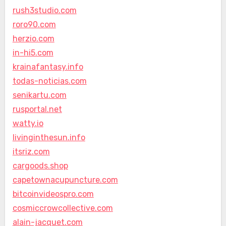
rush3studio.com
roro90.com
herzio.com
in-hi5.com
krainafantasy.info
todas-noticias.com
senikartu.com
rusportal.net
watty.io
livinginthesun.info
itsriz.com
cargoods.shop
capetownacupuncture.com
bitcoinvideospro.com
cosmiccrowcollective.com
alain-jacquet.com