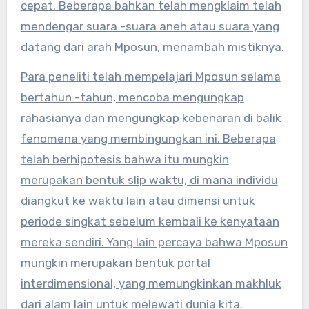
cepat. Beberapa bahkan telah mengklaim telah
mendengar suara -suara aneh atau suara yang
datang dari arah Mposun, menambah mistiknya.
Para peneliti telah mempelajari Mposun selama
bertahun -tahun, mencoba mengungkap
rahasianya dan mengungkap kebenaran di balik
fenomena yang membingungkan ini. Beberapa
telah berhipotesis bahwa itu mungkin
merupakan bentuk slip waktu, di mana individu
diangkut ke waktu lain atau dimensi untuk
periode singkat sebelum kembali ke kenyataan
mereka sendiri. Yang lain percaya bahwa Mposun
mungkin merupakan bentuk portal
interdimensional, yang memungkinkan makhluk
dari alam lain untuk melewati dunia kita.