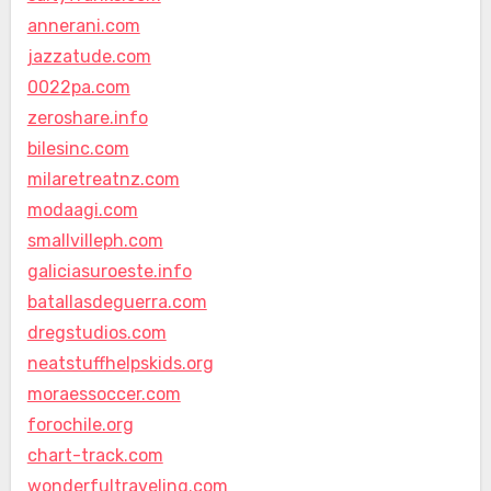
annerani.com
jazzatude.com
0022pa.com
zeroshare.info
bilesinc.com
milaretreatnz.com
modaagi.com
smallvilleph.com
galiciasuroeste.info
batallasdeguerra.com
dregstudios.com
neatstuffhelpskids.org
moraessoccer.com
forochile.org
chart-track.com
wonderfultraveling.com