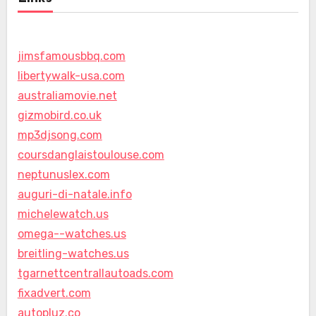
jimsfamousbbq.com
libertywalk-usa.com
australiamovie.net
gizmobird.co.uk
mp3djsong.com
coursdanglaistoulouse.com
neptunuslex.com
auguri-di-natale.info
michelewatch.us
omega--watches.us
breitling-watches.us
tgarnettcentrallautoads.com
fixadvert.com
autopluz.co