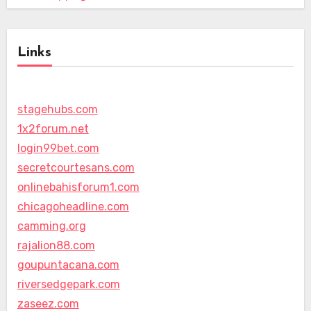
Links
stagehubs.com
1x2forum.net
login99bet.com
secretcourtesans.com
onlinebahisforum1.com
chicagoheadline.com
camming.org
rajalion88.com
goupuntacana.com
riversedgepark.com
zaseez.com