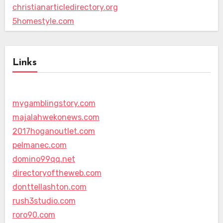
christianarticledirectory.org
5homestyle.com
Links
mygamblingstory.com
majalahwekonews.com
2017hoganoutlet.com
pelmanec.com
domino99qq.net
directoryoftheweb.com
donttellashton.com
rush3studio.com
roro90.com