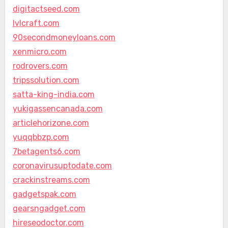
digitactseed.com
lvlcraft.com
90secondmoneyloans.com
xenmicro.com
rodrovers.com
tripssolution.com
satta-king-india.com
yukigassencanada.com
articlehorizone.com
yuqqbbzp.com
7betagents6.com
coronavirusuptodate.com
crackinstreams.com
gadgetspak.com
gearsngadget.com
hireseodoctor.com