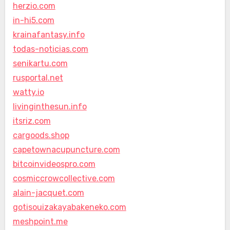
herzio.com
in-hi5.com
krainafantasy.info
todas-noticias.com
senikartu.com
rusportal.net
watty.io
livinginthesun.info
itsriz.com
cargoods.shop
capetownacupuncture.com
bitcoinvideospro.com
cosmiccrowcollective.com
alain-jacquet.com
gotisouizakayabakeneko.com
meshpoint.me