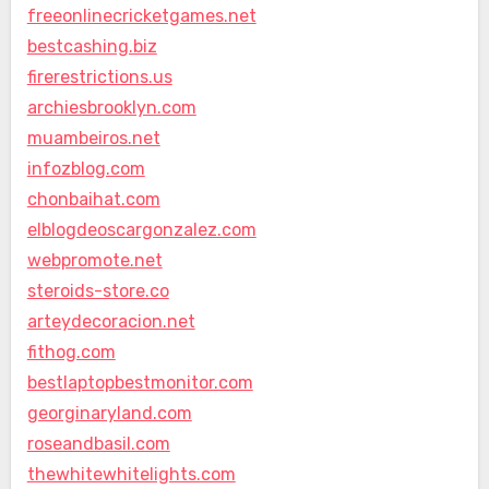
freeonlinecricketgames.net
bestcashing.biz
firerestrictions.us
archiesbrooklyn.com
muambeiros.net
infozblog.com
chonbaihat.com
elblogdeoscargonzalez.com
webpromote.net
steroids-store.co
arteydecoracion.net
fithog.com
bestlaptopbestmonitor.com
georginaryland.com
roseandbasil.com
thewhitewhitelights.com