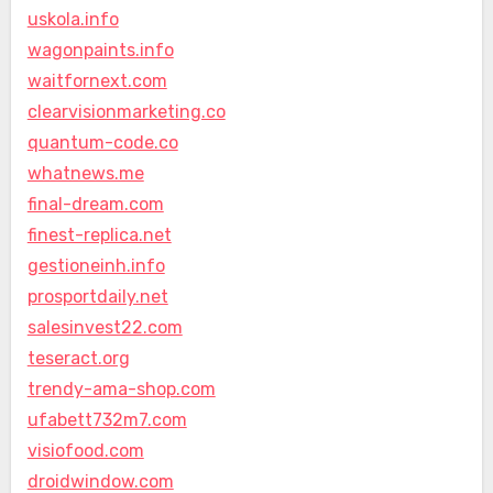
uskola.info
wagonpaints.info
waitfornext.com
clearvisionmarketing.co
quantum-code.co
whatnews.me
final-dream.com
finest-replica.net
gestioneinh.info
prosportdaily.net
salesinvest22.com
teseract.org
trendy-ama-shop.com
ufabett732m7.com
visiofood.com
droidwindow.com