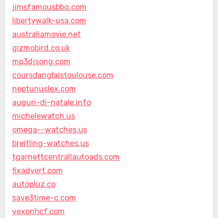
jimsfamousbbq.com
libertywalk-usa.com
australiamovie.net
gizmobird.co.uk
mp3djsong.com
coursdanglaistoulouse.com
neptunuslex.com
auguri-di-natale.info
michelewatch.us
omega--watches.us
breitling-watches.us
tgarnettcentrallautoads.com
fixadvert.com
autopluz.co
save3time-c.com
vexonhcf.com