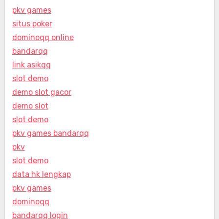
pkv games
situs poker
dominoqq online
bandarqq
link asikqq
slot demo
demo slot gacor
demo slot
slot demo
pkv games bandarqq
pkv
slot demo
data hk lengkap
pkv games
dominoqq
bandarqq login