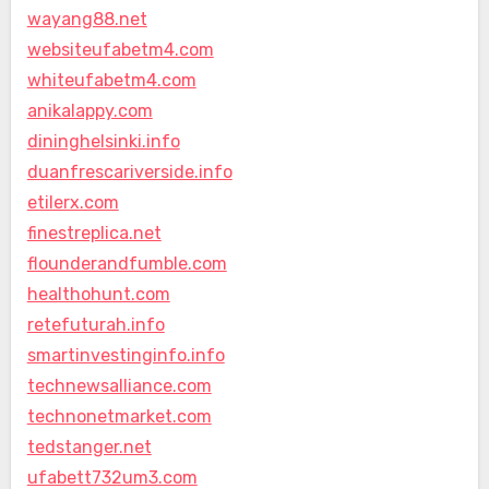
wayang88.net
websiteufabetm4.com
whiteufabetm4.com
anikalappy.com
dininghelsinki.info
duanfrescariverside.info
etilerx.com
finestreplica.net
flounderandfumble.com
healthohunt.com
retefuturah.info
smartinvestinginfo.info
technewsalliance.com
technonetmarket.com
tedstanger.net
ufabett732um3.com