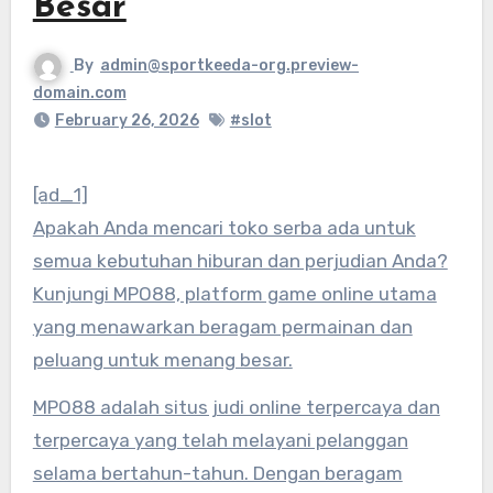
Besar
By
admin@sportkeeda-org.preview-
domain.com
February 26, 2026
#slot
[ad_1]
Apakah Anda mencari toko serba ada untuk
semua kebutuhan hiburan dan perjudian Anda?
Kunjungi MPO88, platform game online utama
yang menawarkan beragam permainan dan
peluang untuk menang besar.
MPO88 adalah situs judi online terpercaya dan
terpercaya yang telah melayani pelanggan
selama bertahun-tahun. Dengan beragam