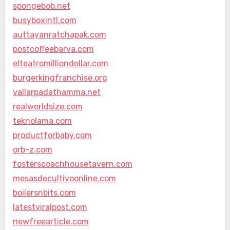
spongebob.net
busyboxintl.com
auttayanratchapak.com
postcoffeebarva.com
elteatromilliondollar.com
burgerkingfranchise.org
vallarpadathamma.net
realworldsize.com
teknolama.com
productforbaby.com
orb-z.com
fosterscoachhousetavern.com
mesasdecultivoonline.com
boilersnbits.com
latestviralpost.com
newfreearticle.com