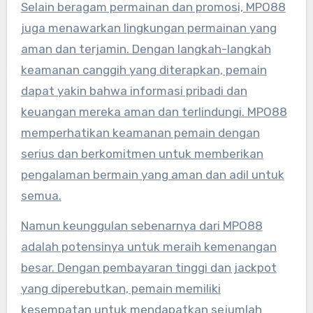
Selain beragam permainan dan promosi, MPO88
juga menawarkan lingkungan permainan yang
aman dan terjamin. Dengan langkah-langkah
keamanan canggih yang diterapkan, pemain
dapat yakin bahwa informasi pribadi dan
keuangan mereka aman dan terlindungi. MPO88
memperhatikan keamanan pemain dengan
serius dan berkomitmen untuk memberikan
pengalaman bermain yang aman dan adil untuk
semua.
Namun keunggulan sebenarnya dari MPO88
adalah potensinya untuk meraih kemenangan
besar. Dengan pembayaran tinggi dan jackpot
yang diperebutkan, pemain memiliki
kesempatan untuk mendapatkan sejumlah