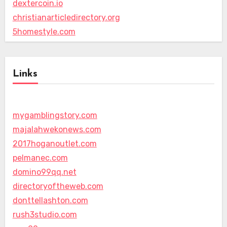
dextercoin.io
christianarticledirectory.org
5homestyle.com
Links
mygamblingstory.com
majalahwekonews.com
2017hoganoutlet.com
pelmanec.com
domino99qq.net
directoryoftheweb.com
donttellashton.com
rush3studio.com