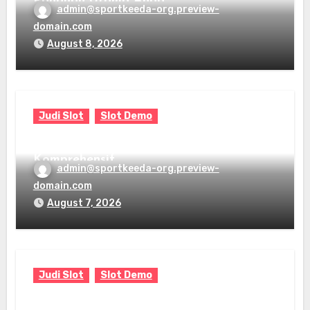
Panduan Utama Anda
admin@sportkeeda-org.preview-
domain.com
August 8, 2026
Judi Slot
Slot Demo
Memahami Ahlicasino: Panduan
Komprehensif
admin@sportkeeda-org.preview-
domain.com
August 7, 2026
Judi Slot
Slot Demo
JurusCasino: Panduan Utama untuk