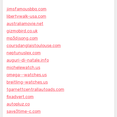
jimsfamousbbq.com
libertywalk-usa.com
australiamovie.net
gizmobird.co.uk
mp3djsong.com
coursdanglaistoulouse.com
neptunuslex.com
auguri-di-natale.info
michelewatch.us
omega--watches.us
breitling-watches.us
tgarnettcentrallautoads.com
fixadvert.com
autopluz.co
save3time-c.com