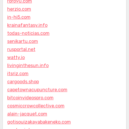
roro90.com
herzio.com
in-hi5.com
krainafantasy.info
todas-noticias.com
senikartu.com
rusportal.net
watty.io
livinginthesun.info
itsriz.com
cargoods.shop
capetownacupuncture.com
bitcoinvideospro.com
cosmiccrowcollective.com
alain-jacquet.com
gotisouizakayabakeneko.com