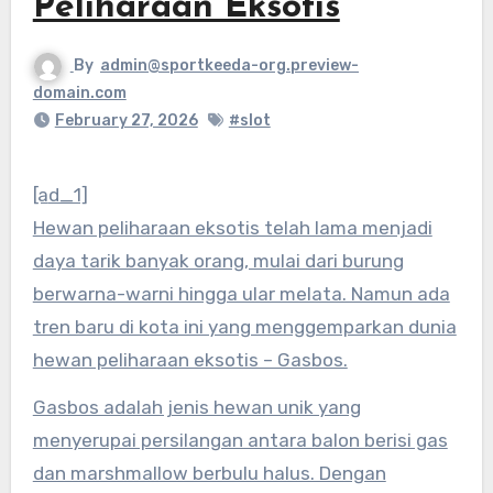
Peliharaan Eksotis
By
admin@sportkeeda-org.preview-
domain.com
February 27, 2026
#slot
[ad_1]
Hewan peliharaan eksotis telah lama menjadi
daya tarik banyak orang, mulai dari burung
berwarna-warni hingga ular melata. Namun ada
tren baru di kota ini yang menggemparkan dunia
hewan peliharaan eksotis – Gasbos.
Gasbos adalah jenis hewan unik yang
menyerupai persilangan antara balon berisi gas
dan marshmallow berbulu halus. Dengan