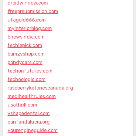
droidwindow.com
freeprsubmission.com
ufagold666.com
myinteriorblog.com
bnewsindia.com
techiepick.com
bamzyshop.com
pondycars.com
techonfutures.com
techoologic.com
raspberryketonescanada.org
medihealthrules.com
usathrill.com
vshapedental.com
canfandalucia.org
yourengineguide.com