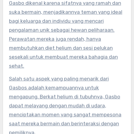
Gasbo dikenal karena sifatnya yang ramah dan
suka bermain, menjadikannya teman yang ideal
bagi keluarga dan individu yang mencari
pengalaman unik sebagai hewan peliharaan.
Perawatan mereka juga rendah, hanya
membutuhkan diet helium dan sesi pelukan
sesekali untuk membuat mereka bahagia dan
sehat.
Salah satu aspek yang paling menarik dari
Gasbos adalah kemampuannya untuk
mengapung. Berkat helium di tubuhnya, Gasbo
dapat melayang dengan mudah di udara,
menciptakan momen yang sangat mempesona
saat mereka bermain dan berinteraksi dengan
pemiliknya.