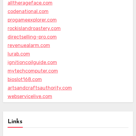
alltherageface.com
codenational.com
progameexplorer.com
rockislandroastery.com
directselling-pro.com
revenuealarm.com
lurab.com
ignitioncoilguide.com
mytechcomputer.com
bioslot168.com
artsandcraftsauthority.com
webservicelive.com
Links