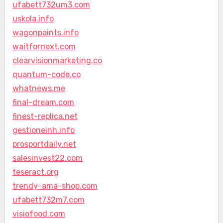
ufabett732um3.com
uskola.info
wagonpaints.info
waitfornext.com
clearvisionmarketing.co
quantum-code.co
whatnews.me
final-dream.com
finest-replica.net
gestioneinh.info
prosportdaily.net
salesinvest22.com
teseract.org
trendy-ama-shop.com
ufabett732m7.com
visiofood.com