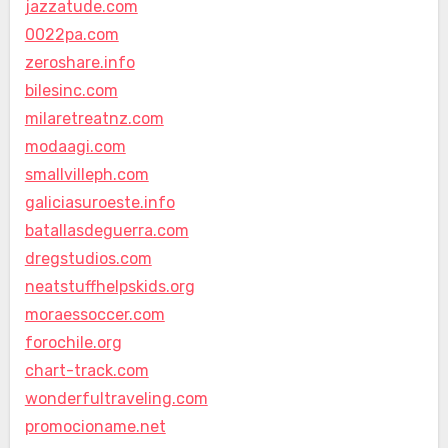
jazzatude.com
0022pa.com
zeroshare.info
bilesinc.com
milaretreatnz.com
modaagi.com
smallvilleph.com
galiciasuroeste.info
batallasdeguerra.com
dregstudios.com
neatstuffhelpskids.org
moraessoccer.com
forochile.org
chart-track.com
wonderfultraveling.com
promocioname.net