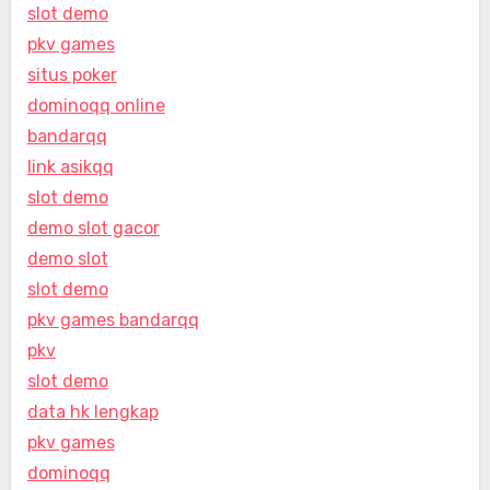
slot demo
pkv games
situs poker
dominoqq online
bandarqq
link asikqq
slot demo
demo slot gacor
demo slot
slot demo
pkv games bandarqq
pkv
slot demo
data hk lengkap
pkv games
dominoqq