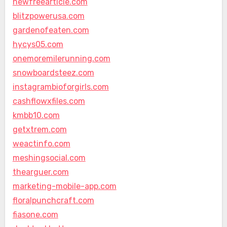
newfreearticle.com
blitzpowerusa.com
gardenofeaten.com
hycys05.com
onemoremilerunning.com
snowboardsteez.com
instagrambioforgirls.com
cashflowxfiles.com
kmbb10.com
getxtrem.com
weactinfo.com
meshingsocial.com
thearguer.com
marketing-mobile-app.com
floralpunchcraft.com
fiasone.com