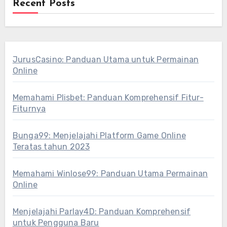
Recent Posts
JurusCasino: Panduan Utama untuk Permainan
Online
Memahami Plisbet: Panduan Komprehensif Fitur-
Fiturnya
Bunga99: Menjelajahi Platform Game Online
Teratas tahun 2023
Memahami Winlose99: Panduan Utama Permainan
Online
Menjelajahi Parlay4D: Panduan Komprehensif
untuk Pengguna Baru