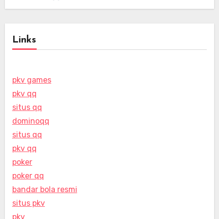
Links
pkv games
pkv qq
situs qq
dominoqq
situs qq
pkv qq
poker
poker qq
bandar bola resmi
situs pkv
pkv