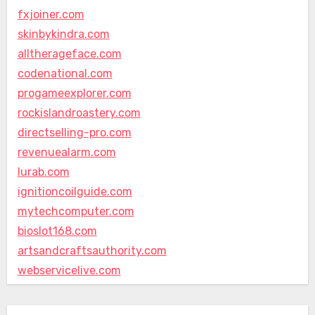
fxjoiner.com
skinbykindra.com
alltherageface.com
codenational.com
progameexplorer.com
rockislandroastery.com
directselling-pro.com
revenuealarm.com
lurab.com
ignitioncoilguide.com
mytechcomputer.com
bioslot168.com
artsandcraftsauthority.com
webservicelive.com