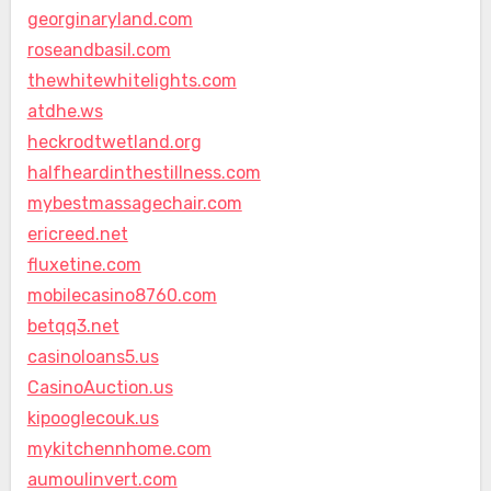
georginaryland.com
roseandbasil.com
thewhitewhitelights.com
atdhe.ws
heckrodtwetland.org
halfheardinthestillness.com
mybestmassagechair.com
ericreed.net
fluxetine.com
mobilecasino8760.com
betqq3.net
casinoloans5.us
CasinoAuction.us
kipooglecouk.us
mykitchennhome.com
aumoulinvert.com