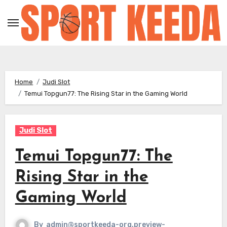
Skip
to
content
Home
Judi Slot
Temui Topgun77: The Rising Star in the Gaming World
Judi Slot
Temui Topgun77: The
Rising Star in the
Gaming World
By
admin@sportkeeda-org.preview-