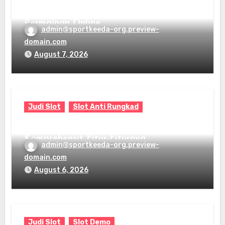
JurusCasino: Panduan Utama untuk
Permainan Online
admin@sportkeeda-org.preview-
domain.com
August 7, 2026
Judi Slot
Slot Anti Rungkad
Memahami Plisbet: Panduan
Komprehensif Fitur-Fiturnya
admin@sportkeeda-org.preview-
domain.com
August 6, 2026
Judi Slot
Slot Demo