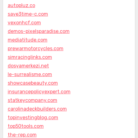
autopluz.co
save3time-c.com
vexonhcf.com
demos-pixelsparadise.com
mediatitude.com
prewarmotorcycles.com
simracinglinks.com
dosyamerkezi.net
le-surrealisme.com
showcasebeauty.com
insurancepolicyexpert.com
statkeycompany.com
carolinadeckbuilders.com
topinvestingblog.com
top50tools.com
the-rep.com