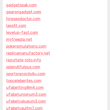
gadgetspak.com
gearsngadget.com
hireseodoctor.com
lapsfit.com
levelup-fast.com
mytreepla.net
pokersimulations.com
replicamanufactory.net
rezultate-loto.info
splendifulous.com
sportsrecords4u.com
topceleberites.com
ufabetting8m4.com
ufabetunionum3.com
ufabetvalueum3.com
ufabetvaultm7.com