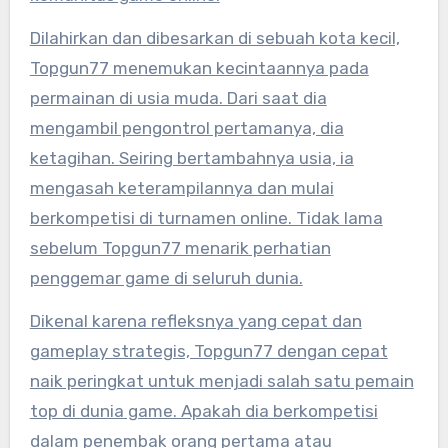
Dilahirkan dan dibesarkan di sebuah kota kecil,
Topgun77 menemukan kecintaannya pada
permainan di usia muda. Dari saat dia
mengambil pengontrol pertamanya, dia
ketagihan. Seiring bertambahnya usia, ia
mengasah keterampilannya dan mulai
berkompetisi di turnamen online. Tidak lama
sebelum Topgun77 menarik perhatian
penggemar game di seluruh dunia.
Dikenal karena refleksnya yang cepat dan
gameplay strategis, Topgun77 dengan cepat
naik peringkat untuk menjadi salah satu pemain
top di dunia game. Apakah dia berkompetisi
dalam penembak orang pertama atau