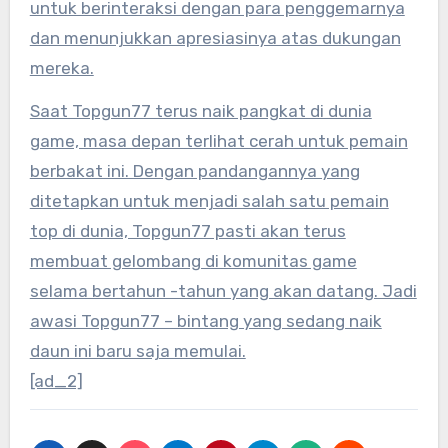
untuk berinteraksi dengan para penggemarnya
dan menunjukkan apresiasinya atas dukungan
mereka.
Saat Topgun77 terus naik pangkat di dunia
game, masa depan terlihat cerah untuk pemain
berbakat ini. Dengan pandangannya yang
ditetapkan untuk menjadi salah satu pemain
top di dunia, Topgun77 pasti akan terus
membuat gelombang di komunitas game
selama bertahun -tahun yang akan datang. Jadi
awasi Topgun77 – bintang yang sedang naik
daun ini baru saja memulai.
[ad_2]