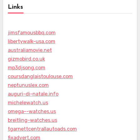
Links
jimsfamousbbq.com
libertywalk-usa.com
australiamovie.net
gizmobird.co.uk
mp3djsong.com
coursdanglaistoulouse.com
neptunuslex.com
auguri-di-natale.info
michelewatch.us
omega--watches.us
breitling-watches.us
tgarnettcentrallautoads.com
fixadvert.com