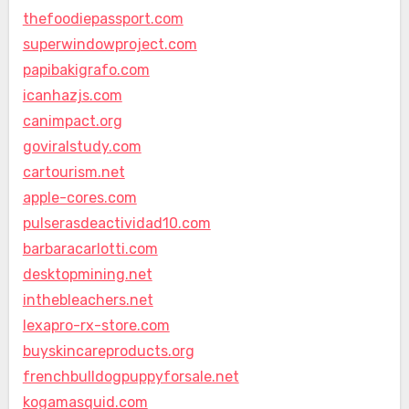
thefoodiepassport.com
superwindowproject.com
papibakigrafo.com
icanhazjs.com
canimpact.org
goviralstudy.com
cartourism.net
apple-cores.com
pulserasdeactividad10.com
barbaracarlotti.com
desktopmining.net
inthebleachers.net
lexapro-rx-store.com
buyskincareproducts.org
frenchbulldogpuppyforsale.net
kogamasquid.com