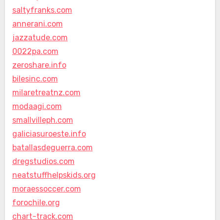
saltyfranks.com
annerani.com
jazzatude.com
0022pa.com
zeroshare.info
bilesinc.com
milaretreatnz.com
modaagi.com
smallvilleph.com
galiciasuroeste.info
batallasdeguerra.com
dregstudios.com
neatstuffhelpskids.org
moraessoccer.com
forochile.org
chart-track.com