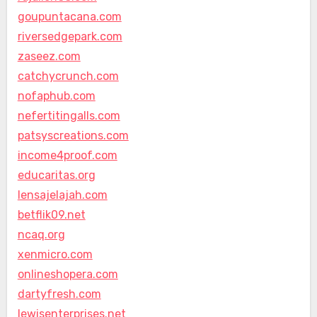
goupuntacana.com
riversedgepark.com
zaseez.com
catchycrunch.com
nofaphub.com
nefertitingalls.com
patsyscreations.com
income4proof.com
educaritas.org
lensajelajah.com
betflik09.net
ncaq.org
xenmicro.com
onlineshopera.com
dartyfresh.com
lewisenterprises.net