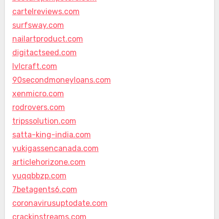
cartelreviews.com
surfsway.com
nailartproduct.com
digitactseed.com
lvlcraft.com
90secondmoneyloans.com
xenmicro.com
rodrovers.com
tripssolution.com
satta-king-india.com
yukigassencanada.com
articlehorizone.com
yuqqbbzp.com
7betagents6.com
coronavirusuptodate.com
crackinstreams.com