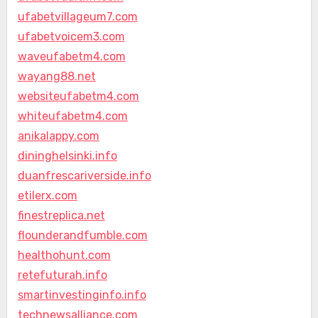
ufabetvillageum7.com
ufabetvoicem3.com
waveufabetm4.com
wayang88.net
websiteufabetm4.com
whiteufabetm4.com
anikalappy.com
dininghelsinki.info
duanfrescariverside.info
etilerx.com
finestreplica.net
flounderandfumble.com
healthohunt.com
retefuturah.info
smartinvestinginfo.info
technewsalliance.com