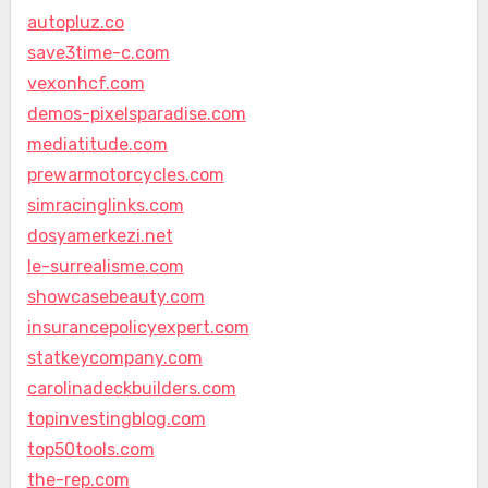
autopluz.co
save3time-c.com
vexonhcf.com
demos-pixelsparadise.com
mediatitude.com
prewarmotorcycles.com
simracinglinks.com
dosyamerkezi.net
le-surrealisme.com
showcasebeauty.com
insurancepolicyexpert.com
statkeycompany.com
carolinadeckbuilders.com
topinvestingblog.com
top50tools.com
the-rep.com