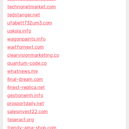
technonetmarket.com
tedstanger.net
ufabett732um3.com
uskola.info
wagonpaints.info
waitfornext.com
clearvisionmarketing.co
quantum-code.co
whatnews.me
final-dream.com
finest-replica.net
gestioneinh.info
prosportdaily.net
salesinvest22.com
teseract.org
trendy-ama-shop.com