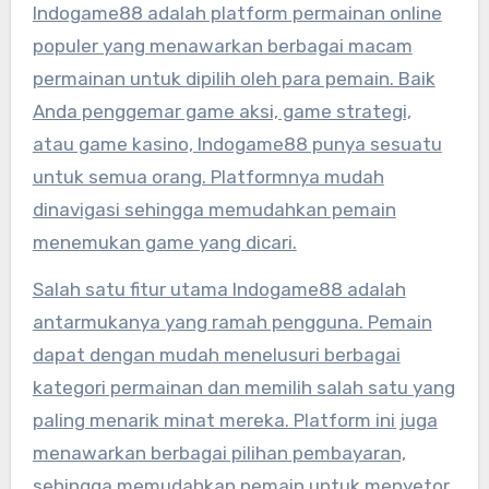
Indogame88 adalah platform permainan online
populer yang menawarkan berbagai macam
permainan untuk dipilih oleh para pemain. Baik
Anda penggemar game aksi, game strategi,
atau game kasino, Indogame88 punya sesuatu
untuk semua orang. Platformnya mudah
dinavigasi sehingga memudahkan pemain
menemukan game yang dicari.
Salah satu fitur utama Indogame88 adalah
antarmukanya yang ramah pengguna. Pemain
dapat dengan mudah menelusuri berbagai
kategori permainan dan memilih salah satu yang
paling menarik minat mereka. Platform ini juga
menawarkan berbagai pilihan pembayaran,
sehingga memudahkan pemain untuk menyetor