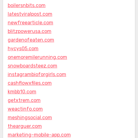
boilersnbits.com
latestviralpost.com
newfreearticle.com
blitzpowerusa.com
gardenofeaten.com
hycys05.com
onemoremilerunning.com
snowboardsteez.com
instagrambioforgirls.com
cashflowxfiles.com
kmbb10.com
getxtrem.com
weactinfo.com
meshingsocial.com
thearguer.com
marketing-mobile-app.com