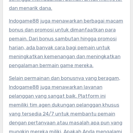
dan menarik dana.
Indogame88 juga menawarkan berbagai macam
bonus dan promosi untuk dimanfaatkan para
pemain. Dari bonus sambutan hingga promosi
harian, ada banyak cara bagi pemain untuk
meningkatkan kemenangan dan meningkatkan
pengalaman bermain game mereka.
Selain permainan dan bonusnya yang beragam,
Indogame88 juga menawarkan layanan
pelanggan yang sangat baik. Platform ini
memiliki tim agen dukungan pelanggan khusus
yang tersedia 24/7 untuk membantu pemain
dengan pertanyaan atau masalah apa pun yang
mungkin mereka miliki. Apakah Anda mengalami