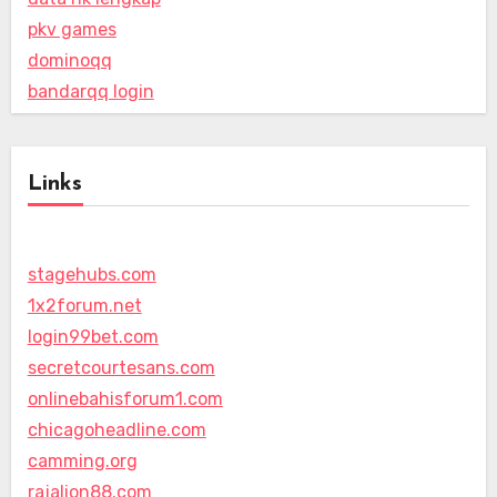
pkv games
dominoqq
bandarqq login
Links
stagehubs.com
1x2forum.net
login99bet.com
secretcourtesans.com
onlinebahisforum1.com
chicagoheadline.com
camming.org
rajalion88.com