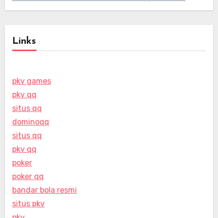
Links
pkv games
pkv qq
situs qq
dominoqq
situs qq
pkv qq
poker
poker qq
bandar bola resmi
situs pkv
pkv