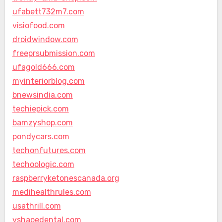
ufabett732m7.com
visiofood.com
droidwindow.com
freeprsubmission.com
ufagold666.com
myinteriorblog.com
bnewsindia.com
techiepick.com
bamzyshop.com
pondycars.com
techonfutures.com
techoologic.com
raspberryketonescanada.org
medihealthrules.com
usathrill.com
vshapedental.com